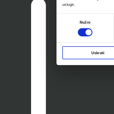
usluge.
Odabir
Nužni
pristanka
Uskrati