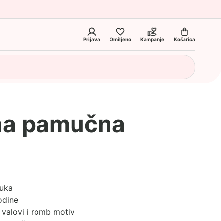
Prijava
Omiljeno
Kampanje
Košarica
ana pamučna
muka
odine
 valovi i romb motiv