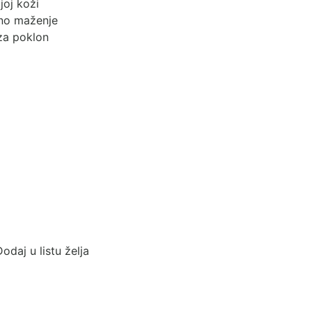
joj koži
vno maženje
za poklon
odaj u listu želja