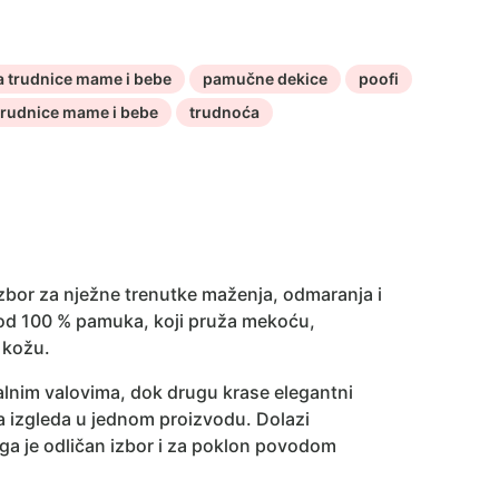
 trudnice mame i bebe
pamučne dekice
poofi
trudnice mame i bebe
trudnoća
bor za nježne trenutke maženja, odmaranja i
je od 100 % pamuka, koji pruža mekoću,
 kožu.
lnim valovima, dok drugu krase elegantni
ta izgleda u jednom proizvodu. Dolazi
ga je odličan izbor i za poklon povodom