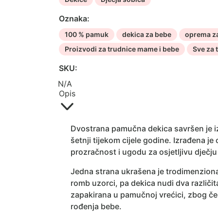
Oznaka:
100 % pamuk
dekica za bebe
oprema za
Proizvodi za trudnice mame i bebe
Sve za 
SKU:
N/A
Opis
Dvostrana pamučna dekica savršen je iz
šetnji tijekom cijele godine. Izrađena 
prozračnost i ugodu za osjetljivu dječju
Jedna strana ukrašena je trodimenziona
romb uzorci, pa dekica nudi dva različi
zapakirana u pamučnoj vrećici, zbog če
rođenja bebe.