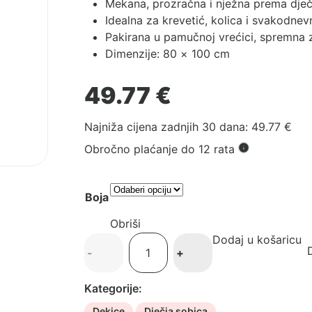
Mekana, prozračna i nježna prema dječ
Idealna za krevetić, kolica i svakodne
Pakirana u pamučnoj vrećici, spremna 
Dimenzije: 80 × 100 cm
49.77
€
Najniža cijena zadnjih 30 dana:
49.77
€
Obročno plaćanje do 12 rata
Boja
Obriši
Dodaj u košaricu
Poofi
D
-
+
Dvostrana
pamučna
Kategorije:
dekica
količina
Dekice
Dječja sobica