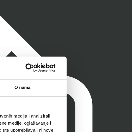
O nama
enih medija i analizirali
ene medije, oglašavanje i
k ste upotrebljavali njihove