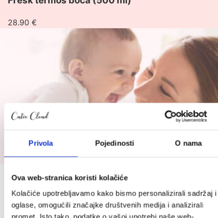
Fresk termos boca (500 ml)
boca
(500
28.90
€
ml)
Privola
Pojedinosti
O nama
Ova web-stranica koristi kolačiće
Prijavite se na Cutie newsletter i
Kolačiće upotrebljavamo kako bismo personalizirali sadržaj i
ostvarite do 10 % popusta (:
oglase, omogućili značajke društvenih medija i analizirali
promet. Isto tako, podatke o vašoj upotrebi naše web-