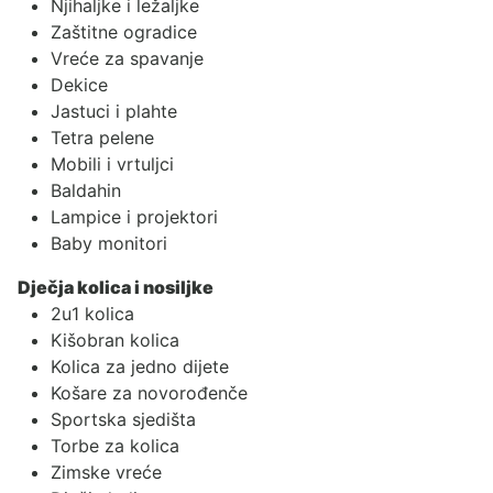
Njihaljke i ležaljke
Zaštitne ogradice
Vreće za spavanje
Dekice
Jastuci i plahte
Tetra pelene
Mobili i vrtuljci
Baldahin
Lampice i projektori
Baby monitori
Dječja kolica i nosiljke
2u1 kolica
Kišobran kolica
Kolica za jedno dijete
Košare za novorođenče
Sportska sjedišta
Torbe za kolica
Zimske vreće