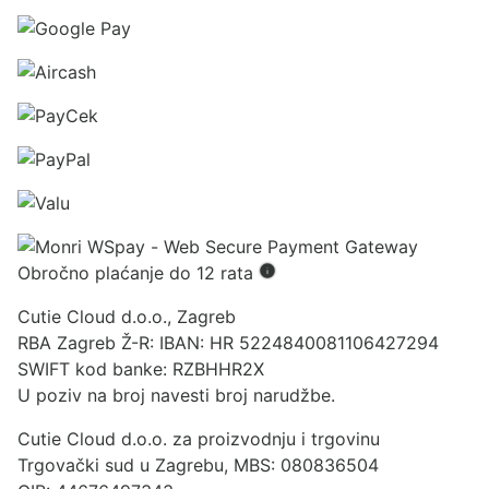
Obročno plaćanje do 12 rata
Cutie Cloud d.o.o., Zagreb
RBA Zagreb Ž-R: IBAN: HR 5224840081106427294
SWIFT kod banke: RZBHHR2X
U poziv na broj navesti broj narudžbe.
Cutie Cloud d.o.o. za proizvodnju i trgovinu
Trgovački sud u Zagrebu, MBS: 080836504