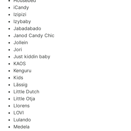
Housebed
iCandy
Izipizi
Izybaby
Jabadabado
Janod Candy Chic
Jollein
Jori
Just kiddin baby
KAOS
Kenguru
Kids
Lässig
Little Dutch
Little Otja
Llorens
LOVI
Lulando
Medela