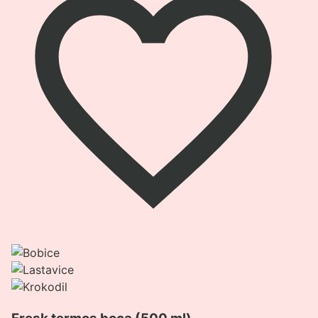
Pogledaj
proizvod
Fresk
termos