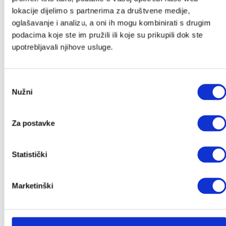
Povremeno ćemo Vam slati slatke novosti, zanimljive
lokacije dijelimo s partnerima za društvene medije,
tekstove i akcije, a kod za popust stiže u Vaš
oglašavanje i analizu, a oni ih mogu kombinirati s drugim
sandučić.
podacima koje ste im pružili ili koje su prikupili dok ste
*Provjeriti neželjenu poštu.
upotrebljavali njihove usluge.
Ime
*
Odabir
Nužni
pristanka
Email
*
Za postavke
Pošalji
Statistički
Kategorije
Marketinški
Akcije
Akcije
Novo u ponudi