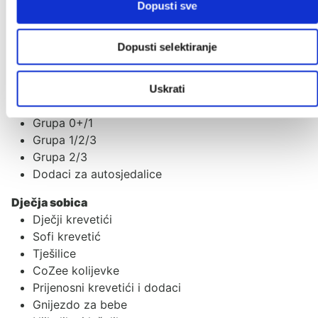
Dopusti sve
Poklon iznenađenje
Autosjedalice
Dopusti selektiranje
Adapteri
Baze za autosjedalice
Ostali dodaci
Uskrati
Grupa 0+
Grupa 0+/1
Grupa 1/2/3
Grupa 2/3
Dodaci za autosjedalice
Dječja sobica
Dječji krevetići
Sofi krevetić
Tješilice
CoZee kolijevke
Prijenosni krevetići i dodaci
Gnijezdo za bebe