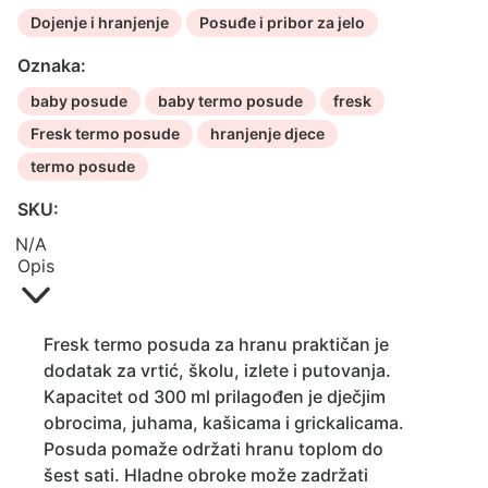
Dojenje i hranjenje
Posuđe i pribor za jelo
Oznaka:
baby posude
baby termo posude
fresk
Fresk termo posude
hranjenje djece
termo posude
SKU:
N/A
Opis
Fresk termo posuda za hranu praktičan je
dodatak za vrtić, školu, izlete i putovanja.
Kapacitet od 300 ml prilagođen je dječjim
obrocima, juhama, kašicama i grickalicama.
Posuda pomaže održati hranu toplom do
šest sati. Hladne obroke može zadržati