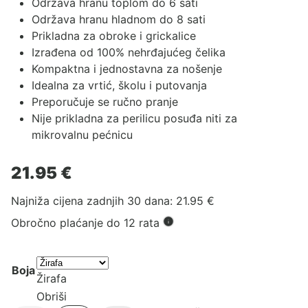
Održava hranu toplom do 6 sati
Održava hranu hladnom do 8 sati
Prikladna za obroke i grickalice
Izrađena od 100% nehrđajućeg čelika
Kompaktna i jednostavna za nošenje
Idealna za vrtić, školu i putovanja
Preporučuje se ručno pranje
Nije prikladna za perilicu posuđa niti za
mikrovalnu pećnicu
21.95
€
Najniža cijena zadnjih 30 dana:
21.95
€
Obročno plaćanje do 12 rata
Boja
Žirafa
Obriši