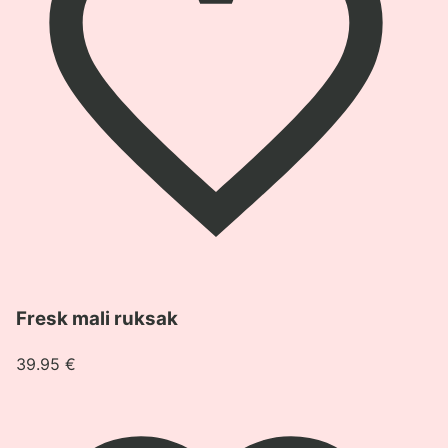
Pogledaj
Fresk mali ruksak
proizvod
Fresk
39.95
€
mali
ruksak