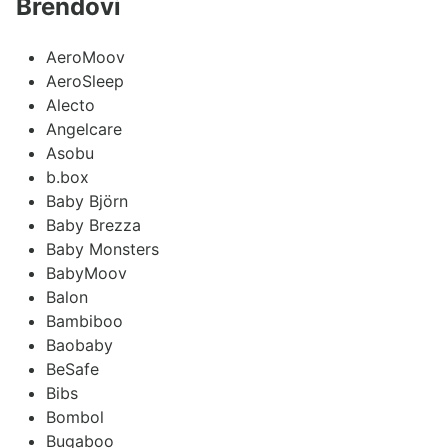
Brendovi
AeroMoov
AeroSleep
Alecto
Angelcare
Asobu
b.box
Baby Björn
Baby Brezza
Baby Monsters
BabyMoov
Balon
Bambiboo
Baobaby
BeSafe
Bibs
Bombol
Bugaboo