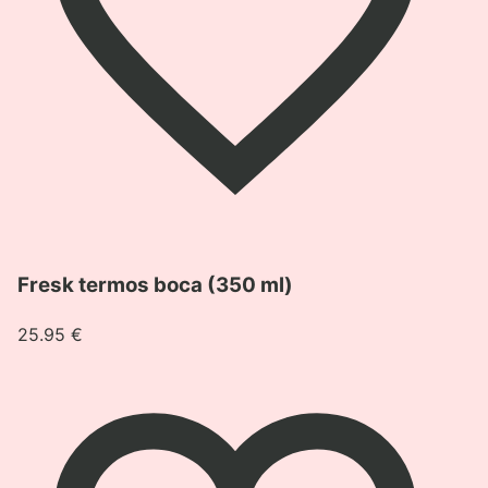
Pogledaj
Fresk termos boca (350 ml)
proizvod
Fresk
25.95
€
termos
boca
(350
ml)