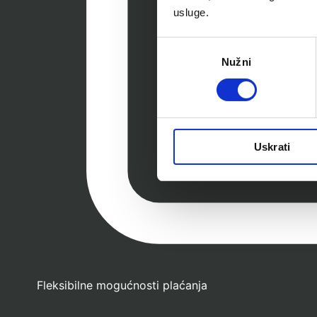
usluge.
Odabir
Nužni
pristanka
Uskrati
Fleksibilne mogućnosti plaćanja