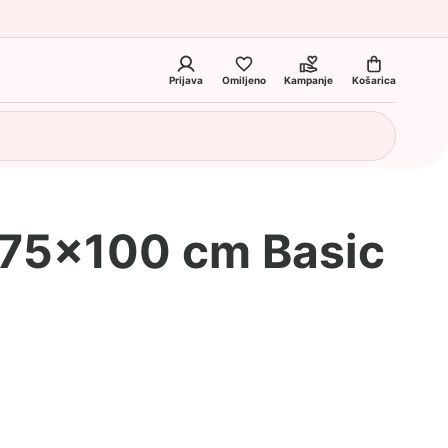
Prijava
Omiljeno
Kampanje
Košarica
a 75×100 cm Basic