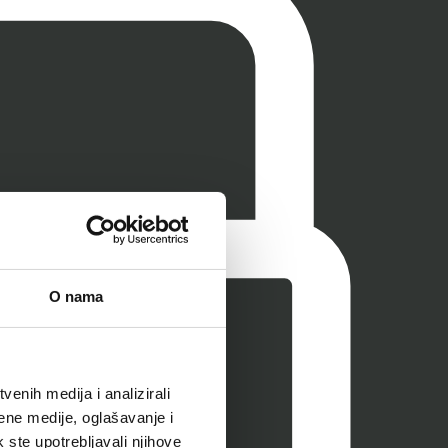
O nama
enih medija i analizirali
ene medije, oglašavanje i
k ste upotrebljavali njihove