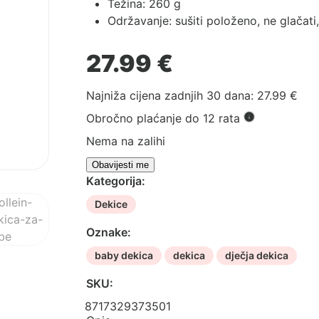
Težina: 260 g
Održavanje: sušiti položeno, ne glačati, n
27.99
€
Najniža cijena zadnjih 30 dana:
27.99
€
Obročno plaćanje do 12 rata
Nema na zalihi
Kategorija:
Dekice
Oznake:
baby dekica
dekica
dječja dekica
SKU:
8717329373501