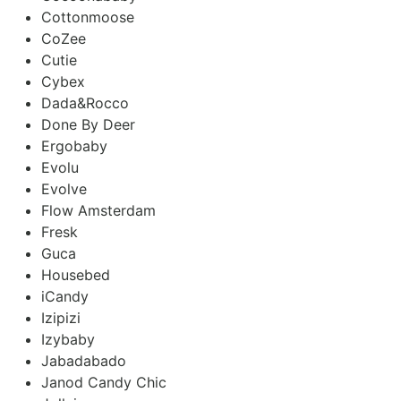
Cottonmoose
CoZee
Cutie
Cybex
Dada&Rocco
Done By Deer
Ergobaby
Evolu
Evolve
Flow Amsterdam
Fresk
Guca
Housebed
iCandy
Izipizi
Izybaby
Jabadabado
Janod Candy Chic