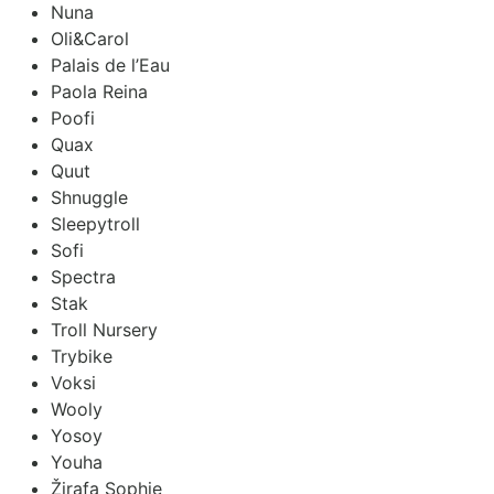
Nuna
Oli&Carol
Palais de l’Eau
Paola Reina
Poofi
Quax
Quut
Shnuggle
Sleepytroll
Sofi
Spectra
Stak
Troll Nursery
Trybike
Voksi
Wooly
Yosoy
Youha
Žirafa Sophie