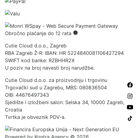
Obročno plaćanje do 12 rata
Cutie Cloud d.o.o., Zagreb
RBA Zagreb Ž-R: IBAN: HR 5224840081106427294
SWIFT kod banke: RZBHHR2X
U poziv na broj navesti broj narudžbe.
Cutie Cloud d.o.o. za proizvodnju i trgovinu
Trgovački sud u Zagrebu, MBS: 080836504
OIB: 44676497343
Sjedište i izložbeni salon: Selska 34, 10000 Zagreb,
Croatia
Tvrtka je obveznik PDV-a.
Powered by
Kontra Agency
© 2026