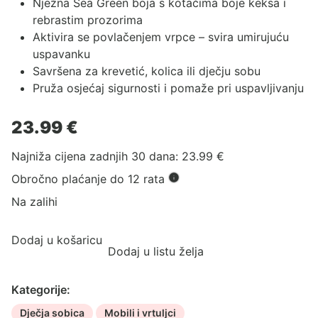
Nježna Sea Green boja s kotačima boje keksa i
rebrastim prozorima
Aktivira se povlačenjem vrpce – svira umirujuću
uspavanku
Savršena za krevetić, kolica ili dječju sobu
Pruža osjećaj sigurnosti i pomaže pri uspavljivanju
23.99
€
Najniža cijena zadnjih 30 dana:
23.99
€
Obročno plaćanje do 12 rata
Na zalihi
Dodaj u košaricu
Dodaj u listu želja
Kategorije:
Dječja sobica
Mobili i vrtuljci