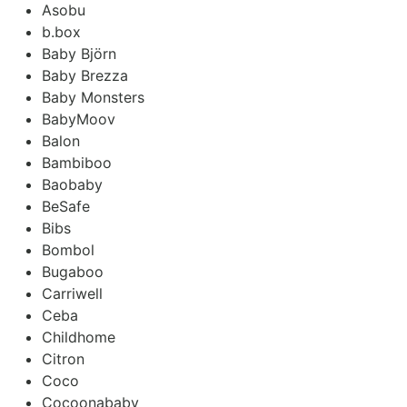
Asobu
b.box
Baby Björn
Baby Brezza
Baby Monsters
BabyMoov
Balon
Bambiboo
Baobaby
BeSafe
Bibs
Bombol
Bugaboo
Carriwell
Ceba
Childhome
Citron
Coco
Cocoonababy