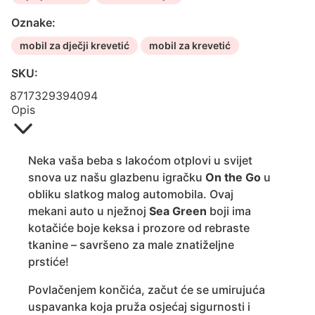
Oznake:
mobil za dječji krevetić
mobil za krevetić
SKU:
8717329394094
Opis
Neka vaša beba s lakoćom otplovi u svijet
snova uz našu glazbenu igračku
On the Go
u
obliku slatkog malog automobila. Ovaj
mekani auto u nježnoj
Sea Green
boji ima
kotačiće boje keksa i prozore od rebraste
tkanine – savršeno za male znatiželjne
prstiće!
Povlačenjem končića, začut će se umirujuća
uspavanka koja pruža osjećaj sigurnosti i