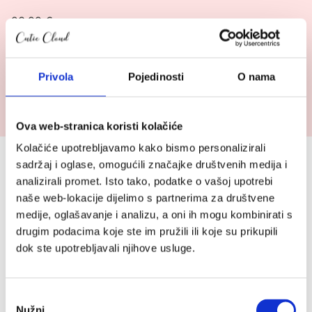
23.99
€
Pogledaj
proizvod
Privola
Pojedinosti
O nama
Jollein
Jollein mobil Ljama
mobil
Ljama
Ova web-stranica koristi kolačiće
23.99
€
Kolačiće upotrebljavamo kako bismo personalizirali
Prijavite se na Cutie newsletter i
sadržaj i oglase, omogućili značajke društvenih medija i
analizirali promet. Isto tako, podatke o vašoj upotrebi
ostvarite do 10 % popusta (:
naše web-lokacije dijelimo s partnerima za društvene
medije, oglašavanje i analizu, a oni ih mogu kombinirati s
Povremeno ćemo Vam slati slatke novosti, zanimljive
drugim podacima koje ste im pružili ili koje su prikupili
tekstove i akcije, a kod za popust stiže u Vaš
dok ste upotrebljavali njihove usluge.
sandučić.
*Provjeriti neželjenu poštu.
Ime
*
Odabir
Nužni