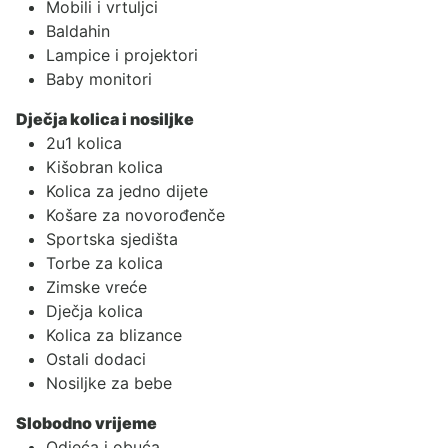
Mobili i vrtuljci
Baldahin
Lampice i projektori
Baby monitori
Dječja kolica i nosiljke
2u1 kolica
Kišobran kolica
Kolica za jedno dijete
Košare za novorođenče
Sportska sjedišta
Torbe za kolica
Zimske vreće
Dječja kolica
Kolica za blizance
Ostali dodaci
Nosiljke za bebe
Slobodno vrijeme
Odjeća i obuća