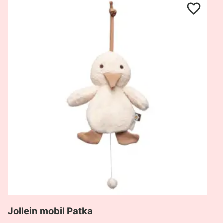
Pogledaj
proizvod
Jollein
mobil
Patka
Jollein mobil Patka