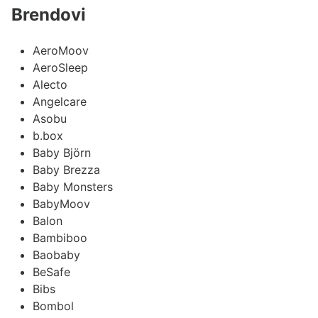
Brendovi
AeroMoov
AeroSleep
Alecto
Angelcare
Asobu
b.box
Baby Björn
Baby Brezza
Baby Monsters
BabyMoov
Balon
Bambiboo
Baobaby
BeSafe
Bibs
Bombol