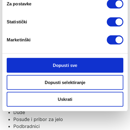
Za postavke
Dječja kolica
Kolica za blizance
Ostali dodaci
Statistički
Nosiljke za bebe
Slobodno vrijeme
Marketinški
Odjeća i obuća
Igra
Moda za mame i djecu
Dopusti sve
Dojenje i hranjenje
Grudnjaci i steznici
Dopusti selektiranje
Trudnoća i dojenje
Hranilice za bebe
Aparati za hranjenje
Uskrati
Bočice
Dude
Posuđe i pribor za jelo
Podbradnici