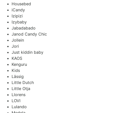
Housebed
iCandy
Izipizi
Izybaby
Jabadabado
Janod Candy Chic
Jollein
Jori
Just kiddin baby
KAOS
Kenguru
Kids
Lässig
Little Dutch
Little Otja
Llorens
LOVI
Lulando
Medela