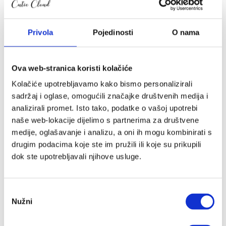
Njihaljke i ležaljke
Zaštitne ogradice
Privola
Pojedinosti
O nama
Vreće za spavanje
Dekice
Jastuci i plahte
Ova web-stranica koristi kolačiće
Tetra pelene
Mobili i vrtuljci
Kolačiće upotrebljavamo kako bismo personalizirali
Baldahin
sadržaj i oglase, omogućili značajke društvenih medija i
Lampice i projektori
analizirali promet. Isto tako, podatke o vašoj upotrebi
Baby monitori
naše web-lokacije dijelimo s partnerima za društvene
medije, oglašavanje i analizu, a oni ih mogu kombinirati s
Dječja kolica i nosiljke
drugim podacima koje ste im pružili ili koje su prikupili
2u1 kolica
dok ste upotrebljavali njihove usluge.
Kišobran kolica
Kolica za jedno dijete
Košare za novorođenče
Odabir
Sportska sjedišta
Nužni
pristanka
Torbe za kolica
Zimske vreće