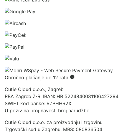
Obročno plaćanje do 12 rata
Cutie Cloud d.o.o., Zagreb
RBA Zagreb Ž-R: IBAN: HR 5224840081106427294
SWIFT kod banke: RZBHHR2X
U poziv na broj navesti broj narudžbe.
Cutie Cloud d.o.o. za proizvodnju i trgovinu
Trgovački sud u Zagrebu, MBS: 080836504