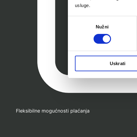
usluge.
Odabir
Nužni
pristanka
Uskrati
Fleksibilne mogućnosti plaćanja