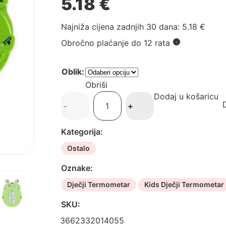
5.18
€
Najniža cijena zadnjih 30 dana:
5.18
€
Obročno plaćanje do 12 rata
Oblik:
Obriši
Dodaj u košaricu
Kids
D
-
+
Dječji
Termometar
Kategorija:
količina
Ostalo
Oznake:
Dječji Termometar
Kids Dječji Termometar
SKU:
3662332014055