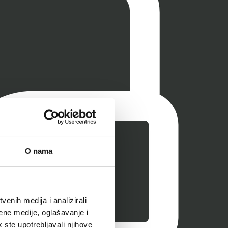
O nama
enih medija i analizirali
ene medije, oglašavanje i
k ste upotrebljavali njihove