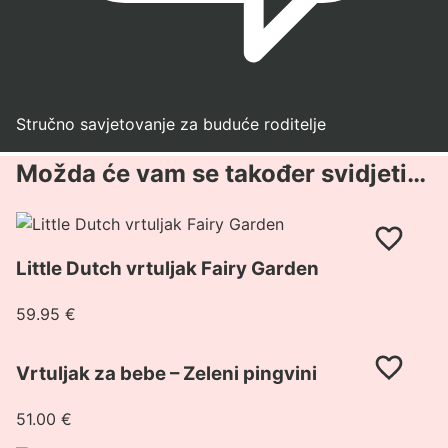
Stručno savjetovanje za buduće roditelje
Možda će vam se također svidjeti…
Pogledaj
proizvod
Little Dutch vrtuljak Fairy Garden
Little
Dutch
59.95
€
vrtuljak
Fairy
Pogledaj
Garden
Vrtuljak za bebe – Zeleni pingvini
proizvod
Vrtuljak
51.00
€
za