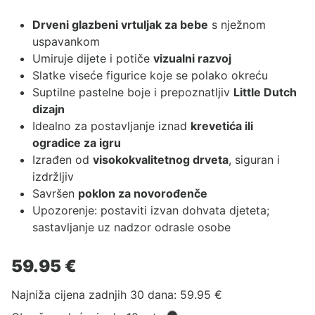
Drveni glazbeni vrtuljak za bebe
s nježnom
uspavankom
Umiruje dijete i potiče
vizualni razvoj
Slatke viseće figurice koje se polako okreću
Suptilne pastelne boje i prepoznatljiv
Little Dutch
dizajn
Idealno za postavljanje iznad
krevetića ili
ogradice za igru
Izrađen od
visokokvalitetnog drveta
, siguran i
izdržljiv
Savršen
poklon za novorođenče
Upozorenje: postaviti izvan dohvata djeteta;
sastavljanje uz nadzor odrasle osobe
59.95
€
Najniža cijena zadnjih 30 dana:
59.95
€