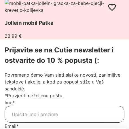
bebe
Pogledaj
–
proizvod
Zeleni
Jollein
pingvini
Jollein mobil Patka
mobil
Patka
23.99
€
Prijavite se na Cutie newsletter i
ostvarite do 10 % popusta (:
Povremeno ćemo Vam slati slatke novosti, zanimljive
tekstove i akcije, a kod za popust stiže u Vaš
sandučić.
*Provjeriti neželjenu poštu.
Ime
*
Email
*