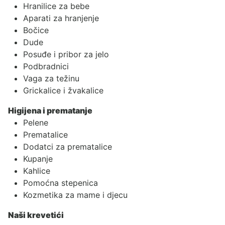
Hranilice za bebe
Aparati za hranjenje
Bočice
Dude
Posuđe i pribor za jelo
Podbradnici
Vaga za težinu
Grickalice i žvakalice
Higijena i prematanje
Pelene
Prematalice
Dodatci za prematalice
Kupanje
Kahlice
Pomoćna stepenica
Kozmetika za mame i djecu
Naši krevetići