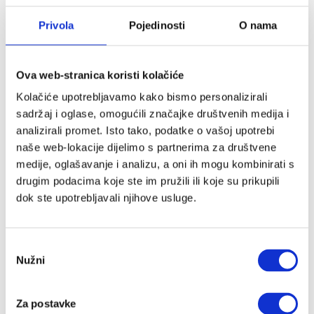
Kategorije
Privola
Pojedinosti
O nama
Akcije
Akcije
Ova web-stranica koristi kolačiće
Novo u ponudi
Kolačiće upotrebljavamo kako bismo personalizirali
sadržaj i oglase, omogućili značajke društvenih medija i
Poklon iznenađenje
analizirali promet. Isto tako, podatke o vašoj upotrebi
naše web-lokacije dijelimo s partnerima za društvene
Autosjedalice
medije, oglašavanje i analizu, a oni ih mogu kombinirati s
Adapteri
drugim podacima koje ste im pružili ili koje su prikupili
Baze za autosjedalice
dok ste upotrebljavali njihove usluge.
Ostali dodaci
Grupa 0+
Grupa 0+/1
Odabir
Grupa 1/2/3
Nužni
pristanka
Grupa 2/3
Dodaci za autosjedalice
Za postavke
Dječja sobica