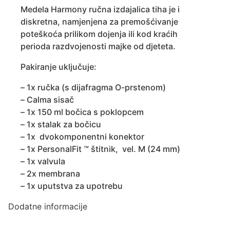
Medela Harmony ručna izdajalica tiha je i
diskretna, namjenjena za premošćivanje
poteškoća prilikom dojenja ili kod kraćih
perioda razdvojenosti majke od djeteta.
Pakiranje uključuje:
– 1x ručka (s dijafragma O-prstenom)
– Calma sisač
– 1x 150 ml bočica s poklopcem
– 1x stalak za bočicu
– 1x dvokomponentni konektor
– 1x PersonalFit ™ štitnik, vel. M (24 mm)
– 1x valvula
– 2x membrana
– 1x uputstva za upotrebu
Dodatne informacije