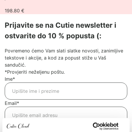
izdajalica,
198.80
€
jednostrana
Prijavite se na Cutie newsletter i
ostvarite do 10 % popusta (:
Povremeno ćemo Vam slati slatke novosti, zanimljive
tekstove i akcije, a kod za popust stiže u Vaš
sandučić.
*Provjeriti neželjenu poštu.
Ime
*
Email
*
Pošalji