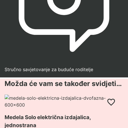
Stručno savjetovanje za buduće roditelje
Možda će vam se također svidjeti…
Pogledaj
proizvod
Medela
Medela Solo električna izdajalica,
Solo
jednostrana
električna