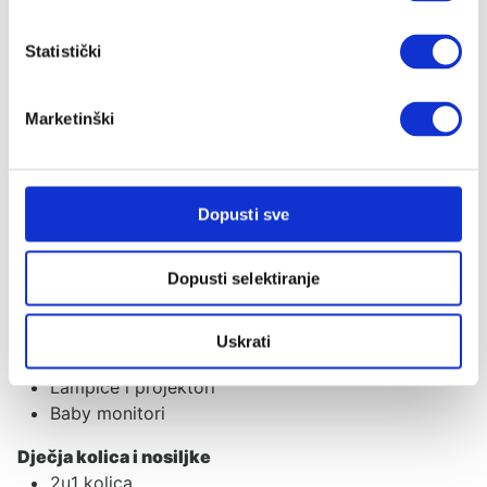
Dječji krevetići
Sofi krevetić
Statistički
Tješilice
CoZee kolijevke
Marketinški
Prijenosni krevetići i dodaci
Gnijezdo za bebe
Njihaljke i ležaljke
Zaštitne ogradice
Dopusti sve
Vreće za spavanje
Dekice
Dopusti selektiranje
Jastuci i plahte
Tetra pelene
Mobili i vrtuljci
Uskrati
Baldahin
Lampice i projektori
Baby monitori
Dječja kolica i nosiljke
2u1 kolica