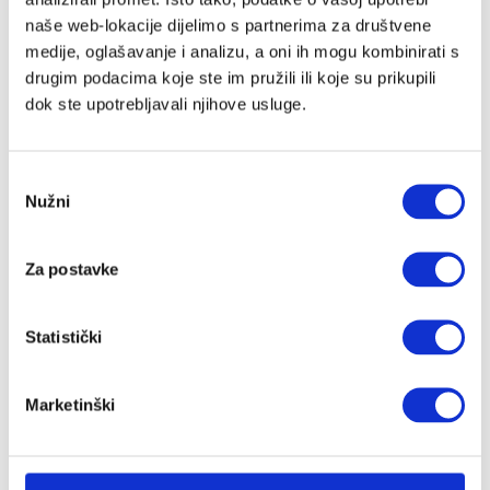
Novo u ponudi
naše web-lokacije dijelimo s partnerima za društvene
Poklon iznenađenje
medije, oglašavanje i analizu, a oni ih mogu kombinirati s
drugim podacima koje ste im pružili ili koje su prikupili
Autosjedalice
dok ste upotrebljavali njihove usluge.
Adapteri
Baze za autosjedalice
Ostali dodaci
Odabir
Grupa 0+
Nužni
pristanka
Grupa 0+/1
Grupa 1/2/3
Za postavke
Grupa 2/3
Dodaci za autosjedalice
Statistički
Dječja sobica
Dječji krevetići
Sofi krevetić
Marketinški
Tješilice
CoZee kolijevke
Prijenosni krevetići i dodaci