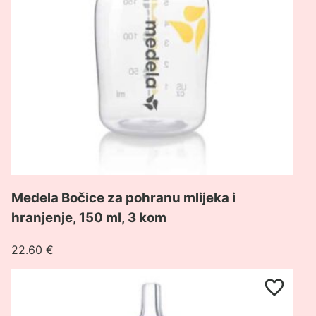
mlijeka
i
hranjenje,
150
ml,
3
kom
Medela Bočice za pohranu mlijeka i
hranjenje, 150 ml, 3 kom
22.60
€
Pogledaj
proizvod
Medela