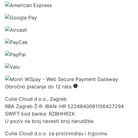
Obročno plaćanje do 12 rata
Cutie Cloud d.o.o., Zagreb
RBA Zagreb Ž-R: IBAN: HR 5224840081106427294
SWIFT kod banke: RZBHHR2X
U poziv na broj navesti broj narudžbe.
Cutie Cloud d.o.o. za proizvodnju i trgovinu