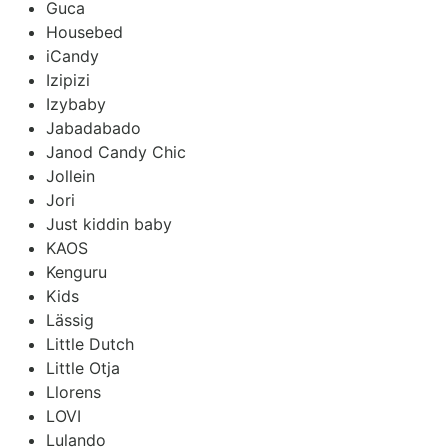
Guca
Housebed
iCandy
Izipizi
Izybaby
Jabadabado
Janod Candy Chic
Jollein
Jori
Just kiddin baby
KAOS
Kenguru
Kids
Lässig
Little Dutch
Little Otja
Llorens
LOVI
Lulando