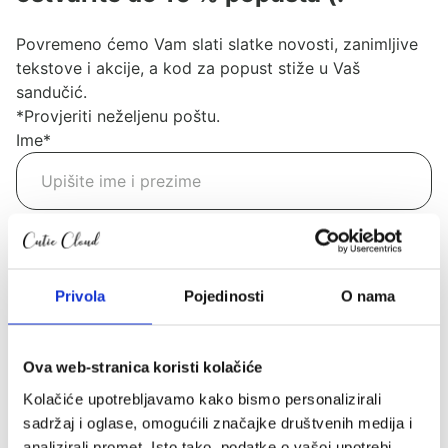
Povremeno ćemo Vam slati slatke novosti, zanimljive
tekstove i akcije, a kod za popust stiže u Vaš
sandučić.
*Provjeriti neželjenu poštu.
Ime
*
Email
*
Privola
Pojedinosti
O nama
Pošalji
Kategorije
Ova web-stranica koristi kolačiće
Kolačiće upotrebljavamo kako bismo personalizirali
Akcije
sadržaj i oglase, omogućili značajke društvenih medija i
Akcije
analizirali promet. Isto tako, podatke o vašoj upotrebi