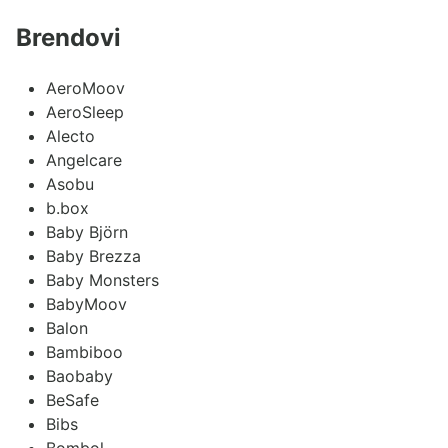
Brendovi
AeroMoov
AeroSleep
Alecto
Angelcare
Asobu
b.box
Baby Björn
Baby Brezza
Baby Monsters
BabyMoov
Balon
Bambiboo
Baobaby
BeSafe
Bibs
Bombol