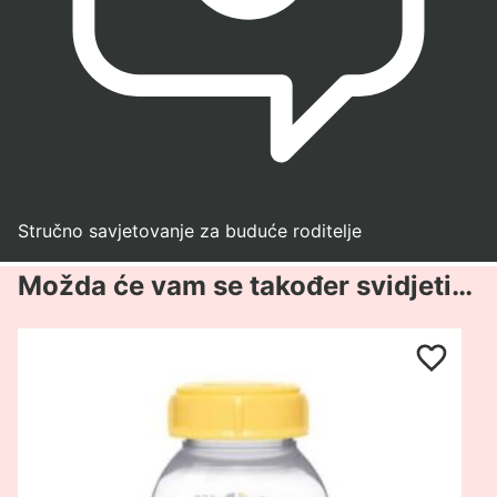
Stručno savjetovanje za buduće roditelje
Možda će vam se također svidjeti…
Pogledaj
proizvod
Medela
Bočice
za
pohranu