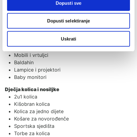
Dopusti sve
Gnijezdo za bebe
Njihaljke i ležaljke
Zaštitne ogradice
Dopusti selektiranje
Vreće za spavanje
Dekice
Uskrati
Jastuci i plahte
Tetra pelene
Mobili i vrtuljci
Baldahin
Lampice i projektori
Baby monitori
Dječja kolica i nosiljke
2u1 kolica
Kišobran kolica
Kolica za jedno dijete
Košare za novorođenče
Sportska sjedišta
Torbe za kolica