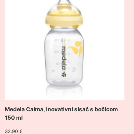
Calma,
inovativni
sisač
s
bočicom
150
ml
Medela Calma, inovativni sisač s bočicom
150 ml
32.90
€