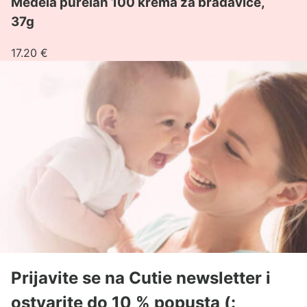
Medela purelan 100 krema za bradavice,
37g
17.20
€
Prijavite se na Cutie newsletter i
ostvarite do 10 % popusta (: