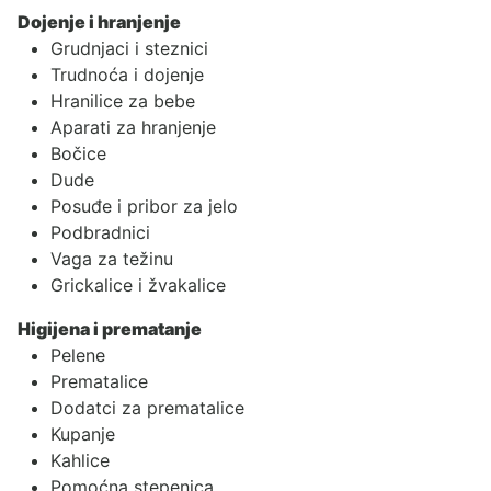
Dojenje i hranjenje
Grudnjaci i steznici
Trudnoća i dojenje
Hranilice za bebe
Aparati za hranjenje
Bočice
Dude
Posuđe i pribor za jelo
Podbradnici
Vaga za težinu
Grickalice i žvakalice
Higijena i prematanje
Pelene
Prematalice
Dodatci za prematalice
Kupanje
Kahlice
Pomoćna stepenica