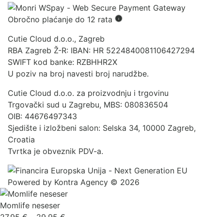
Obročno plaćanje do 12 rata
Cutie Cloud d.o.o., Zagreb
RBA Zagreb Ž-R: IBAN: HR 5224840081106427294
SWIFT kod banke: RZBHHR2X
U poziv na broj navesti broj narudžbe.
Cutie Cloud d.o.o. za proizvodnju i trgovinu
Trgovački sud u Zagrebu, MBS: 080836504
OIB: 44676497343
Sjedište i izložbeni salon: Selska 34, 10000 Zagreb,
Croatia
Tvrtka je obveznik PDV-a.
Powered by
Kontra Agency
© 2026
Momlife neseser
Raspon