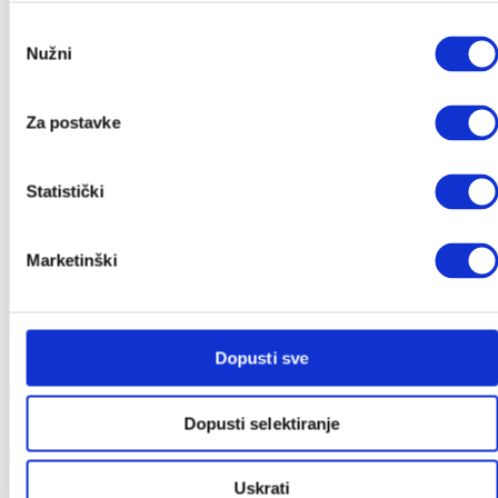
Grupa 2/3
Odabir
Dodaci za autosjedalice
Nužni
pristanka
Dječja sobica
Dječji krevetići
Za postavke
Sofi krevetić
Tješilice
CoZee kolijevke
Statistički
Prijenosni krevetići i dodaci
Gnijezdo za bebe
Marketinški
Njihaljke i ležaljke
Zaštitne ogradice
Vreće za spavanje
Dekice
Dopusti sve
Jastuci i plahte
Tetra pelene
Dopusti selektiranje
Mobili i vrtuljci
Baldahin
Lampice i projektori
Uskrati