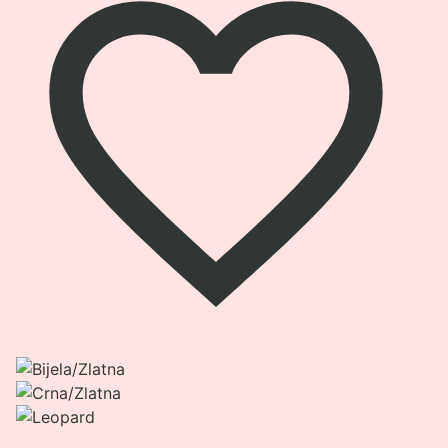
Pogledaj
proizvod
Mommy
Bag