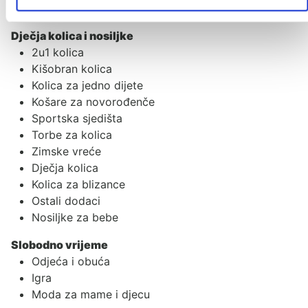
Baby monitori
Dječja kolica i nosiljke
2u1 kolica
Kišobran kolica
Kolica za jedno dijete
Košare za novorođenče
Sportska sjedišta
Torbe za kolica
Zimske vreće
Dječja kolica
Kolica za blizance
Ostali dodaci
Nosiljke za bebe
Slobodno vrijeme
Odjeća i obuća
Igra
Moda za mame i djecu