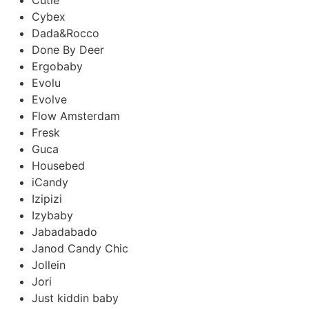
Cybex
Dada&Rocco
Done By Deer
Ergobaby
Evolu
Evolve
Flow Amsterdam
Fresk
Guca
Housebed
iCandy
Izipizi
Izybaby
Jabadabado
Janod Candy Chic
Jollein
Jori
Just kiddin baby