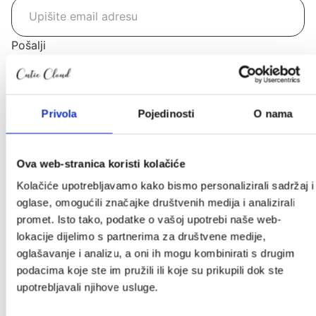
Pošalji
Kategorije
Privola
Pojedinosti
O nama
Akcije
Akcije
Novo u ponudi
Ova web-stranica koristi kolačiće
Poklon iznenađenje
Kolačiće upotrebljavamo kako bismo personalizirali sadržaj i
oglase, omogućili značajke društvenih medija i analizirali
Autosjedalice
promet. Isto tako, podatke o vašoj upotrebi naše web-
Adapteri
lokacije dijelimo s partnerima za društvene medije,
Baze za autosjedalice
oglašavanje i analizu, a oni ih mogu kombinirati s drugim
Ostali dodaci
podacima koje ste im pružili ili koje su prikupili dok ste
Grupa 0+
upotrebljavali njihove usluge.
Grupa 0+/1
Grupa 1/2/3