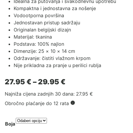
Idealna za putovanja i svakodnevnu upotrebu
Kompaktna i jednostavna za nošenje
Vodootporna površina
Jednostavan pristup sadržaju
Originalan belgijski dizajn
Materijal: tkanina
Podstava: 100% najlon
Dimenzije: 25 × 10 × 14 cm
Održavanje: čistiti vlažnom krpom
Nije prikladna za pranje u perilici rublja
Raspon
27.95
€
–
29.95
€
cijena:
Najniža cijena zadnjih 30 dana:
27.95
€
od
27.95 €
Obročno plaćanje do 12 rata
do
29.95 €
Boja