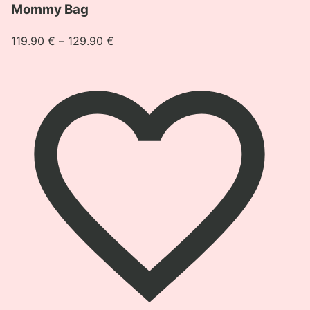
Mommy Bag
Raspon
119.90
€
–
129.90
€
cijena:
od
119.90 €
do
129.90 €