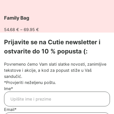
Pogledaj
Family Bag
proizvod
Family
Raspon
54.68
€
–
69.95
€
Bag
cijena:
Prijavite se na Cutie newsletter i
od
54.68 €
ostvarite do 10 % popusta (:
do
69.95 €
Povremeno ćemo Vam slati slatke novosti, zanimljive
tekstove i akcije, a kod za popust stiže u Vaš
sandučić.
*Provjeriti neželjenu poštu.
Ime
*
Email
*