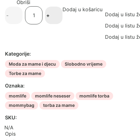
Obriši
Dodaj u košaricu
Momlife
Dodaj u listu ž
-
+
neseser
količina
Dodaj u listu ž
Dodaj u listu ž
Kategorije:
Moda za mame i djecu
Slobodno vrijeme
Torbe za mame
Oznaka:
momlife
momlife neseser
momlife torba
mommybag
torba za mame
SKU:
N/A
Opis