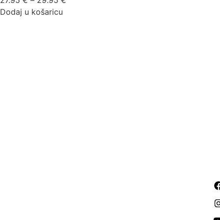
27.95
€
–
29.95
€
cijena:
Dodaj u košaricu
od
27.95 €
do
29.95 €