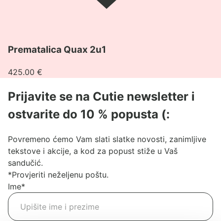
Pogledaj
Prematalica Quax 2u1
proizvod
Prematalica
425.00
€
Quax
2u1
Prijavite se na Cutie newsletter i
ostvarite do 10 % popusta (:
Povremeno ćemo Vam slati slatke novosti, zanimljive
tekstove i akcije, a kod za popust stiže u Vaš
sandučić.
*Provjeriti neželjenu poštu.
Ime
*