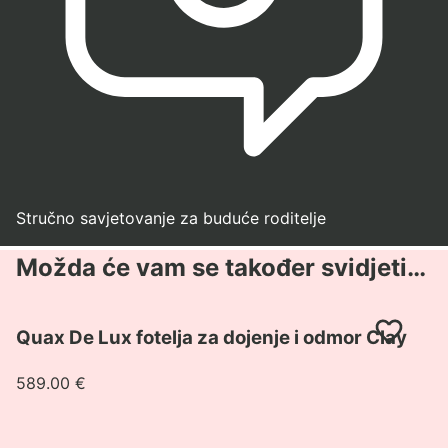
Stručno savjetovanje za buduće roditelje
Možda će vam se također svidjeti…
Pogledaj
Quax De Lux fotelja za dojenje i odmor Clay
proizvod
Quax
589.00
€
De
Lux
fotelja