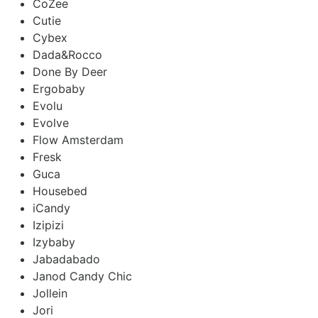
CoZee
Cutie
Cybex
Dada&Rocco
Done By Deer
Ergobaby
Evolu
Evolve
Flow Amsterdam
Fresk
Guca
Housebed
iCandy
Izipizi
Izybaby
Jabadabado
Janod Candy Chic
Jollein
Jori