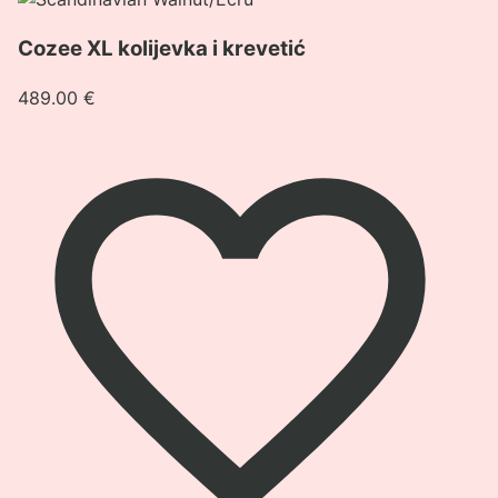
kolijevka
Cozee XL kolijevka i krevetić
i
krevetić
489.00
€