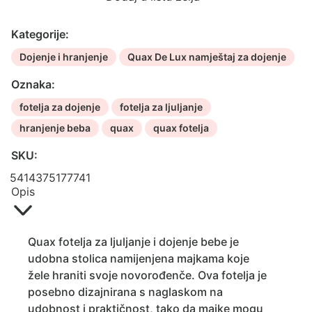
Kategorije:
Dojenje i hranjenje
Quax De Lux namještaj za dojenje
Oznaka:
fotelja za dojenje
fotelja za ljuljanje
hranjenje beba
quax
quax fotelja
SKU:
5414375177741
Opis
Quax fotelja za ljuljanje i dojenje bebe je
udobna stolica namijenjena majkama koje
žele hraniti svoje novorođenče. Ova fotelja je
posebno dizajnirana s naglaskom na
udobnost i praktičnost, tako da majke mogu