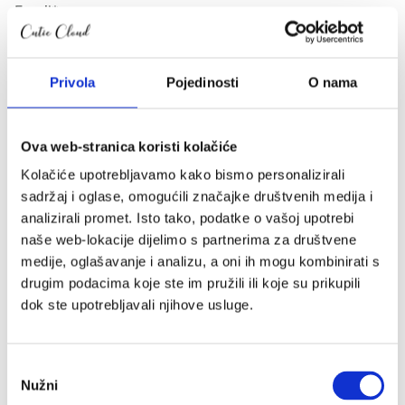
Email
*
Privola
Pojedinosti
O nama
Pošalji
Kategorije
Ova web-stranica koristi kolačiće
Akcije
Kolačiće upotrebljavamo kako bismo personalizirali
Akcije
sadržaj i oglase, omogućili značajke društvenih medija i
Novo u ponudi
analizirali promet. Isto tako, podatke o vašoj upotrebi
naše web-lokacije dijelimo s partnerima za društvene
Poklon iznenađenje
medije, oglašavanje i analizu, a oni ih mogu kombinirati s
drugim podacima koje ste im pružili ili koje su prikupili
Autosjedalice
dok ste upotrebljavali njihove usluge.
Adapteri
Baze za autosjedalice
Ostali dodaci
Odabir
Grupa 0+
Nužni
pristanka
Grupa 0+/1