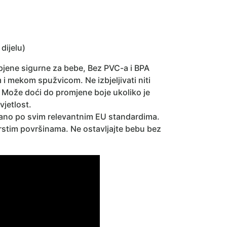
dijelu)
pjene sigurne za bebe, Bez PVC-a i BPA
i mekom spužvicom. Ne izbjeljivati niti
e. Može doći do promjene boje ukoliko je
jetlost.
rano po svim relevantnim EU standardima.
čvrstim površinama. Ne ostavljajte bebu bez