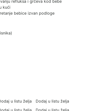
vanju refluksa i grčeva kod bebe
u kući
kretanje bebice izvan podloge
isnika)
odaj u listu želja
Dodaj u listu želja
odaj u listu želja
Dodaj u listu želja