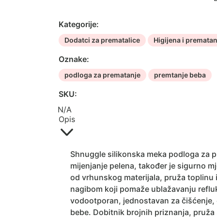
za
prematanje
Kategorije:
količina
Dodatci za prematalice
Higijena i prematan
Oznake:
podloga za prematanje
premtanje beba
SKU:
N/A
Opis
Shnuggle silikonska meka podloga za p
mijenjanje pelena, također je sigurno m
od vrhunskog materijala, pruža toplinu 
nagibom koji pomaže ublažavanju refluks
vodootporan, jednostavan za čišćenje, 
bebe. Dobitnik brojnih priznanja, pruža