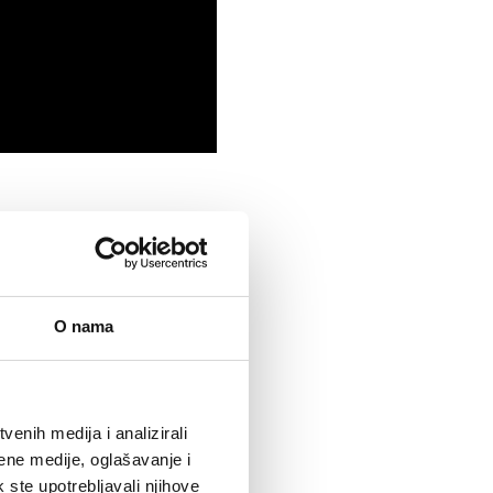
O nama
enih medija i analizirali
ene medije, oglašavanje i
k ste upotrebljavali njihove