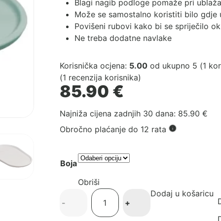
Blagi nagib podloge pomaže pri ublaža
Može se samostalno koristiti bilo gdje 
Povišeni rubovi kako bi se spriječilo o
Ne treba dodatne navlake
Korisnička ocjena:
5.00
od ukupno 5 (
1
kor
(
1
recenzija korisnika)
85.90
€
Najniža cijena zadnjih 30 dana:
85.90
€
Obročno plaćanje do 12 rata
Boja
Obriši
Dodaj u košaricu
Shnuggle
D
-
+
silikonska
podloga
D