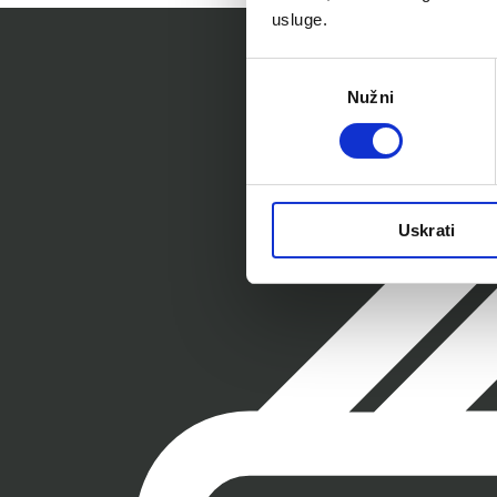
usluge.
Odabir
Nužni
pristanka
Uskrati