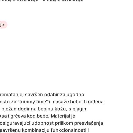
je
rematanje, savršen odabir za ugodno
jesto za “tummy time” i masaže bebe. Izrađena
i nježan dodir na bebinu kožu, s blagim
a i grčeva kod bebe. Materijal je
osiguravajući udobnost prilikom presvlačenja
 savršenu kombinaciju funkcionalnosti i