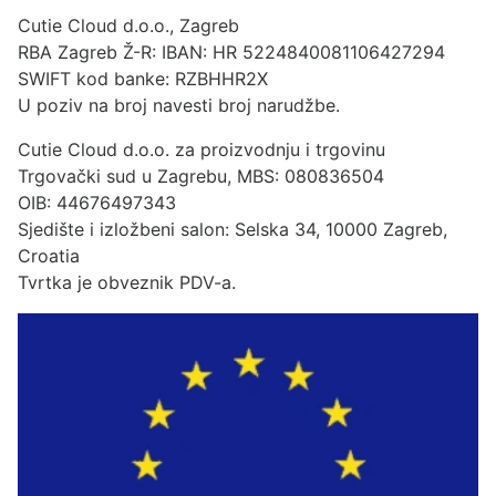
Cutie Cloud d.o.o., Zagreb
RBA Zagreb Ž-R: IBAN: HR 5224840081106427294
SWIFT kod banke: RZBHHR2X
U poziv na broj navesti broj narudžbe.
Cutie Cloud d.o.o. za proizvodnju i trgovinu
Trgovački sud u Zagrebu, MBS: 080836504
OIB: 44676497343
Sjedište i izložbeni salon: Selska 34, 10000 Zagreb,
Croatia
Tvrtka je obveznik PDV-a.