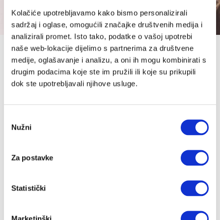
Kolačiće upotrebljavamo kako bismo personalizirali
sadržaj i oglase, omogućili značajke društvenih medija i
analizirali promet. Isto tako, podatke o vašoj upotrebi
naše web-lokacije dijelimo s partnerima za društvene
Prijavite se na Cutie newsletter i
medije, oglašavanje i analizu, a oni ih mogu kombinirati s
ostvarite do 10 % popusta (:
drugim podacima koje ste im pružili ili koje su prikupili
dok ste upotrebljavali njihove usluge.
Povremeno ćemo Vam slati slatke novosti, zanimljive
tekstove i akcije, a kod za popust stiže u Vaš
Odabir
sandučić.
Nužni
pristanka
*Provjeriti neželjenu poštu.
Ime
*
Za postavke
Email
*
Statistički
Marketinški