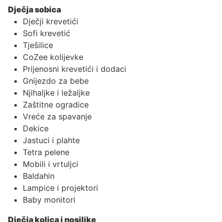
Dječja sobica
Dječji krevetići
Sofi krevetić
Tješilice
CoZee kolijevke
Prijenosni krevetići i dodaci
Gnijezdo za bebe
Njihaljke i ležaljke
Zaštitne ogradice
Vreće za spavanje
Dekice
Jastuci i plahte
Tetra pelene
Mobili i vrtuljci
Baldahin
Lampice i projektori
Baby monitori
Dječja kolica i nosiljke