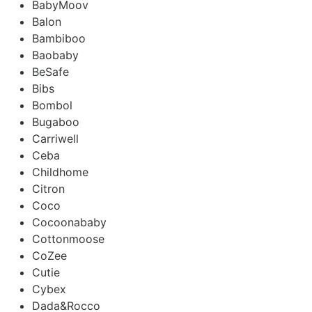
BabyMoov
Balon
Bambiboo
Baobaby
BeSafe
Bibs
Bombol
Bugaboo
Carriwell
Ceba
Childhome
Citron
Coco
Cocoonababy
Cottonmoose
CoZee
Cutie
Cybex
Dada&Rocco