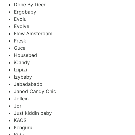
Done By Deer
Ergobaby
Evolu
Evolve
Flow Amsterdam
Fresk
Guca
Housebed
iCandy
Izipizi
Izybaby
Jabadabado
Janod Candy Chic
Jollein
Jori
Just kiddin baby
KAOS
Kenguru
Kids