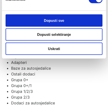
Pošalji
Kategorije
Dopusti sve
Akcije
Akcije
Dopusti selektiranje
Novo u ponudi
Poklon iznenađenje
Uskrati
Autosjedalice
Adapteri
Baze za autosjedalice
Ostali dodaci
Grupa 0+
Grupa 0+/1
Grupa 1/2/3
Grupa 2/3
Dodaci za autosjedalice