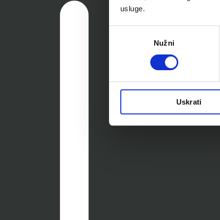
usluge.
Odabir
Nužni
pristanka
Uskrati