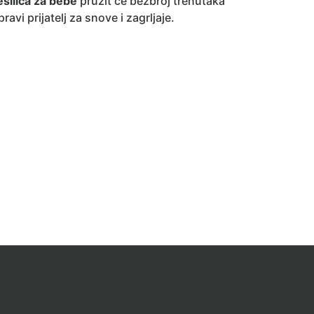
ešilica za bebe
pružit će bezbroj trenutaka
ravi prijatelj za snove i zagrljaje.