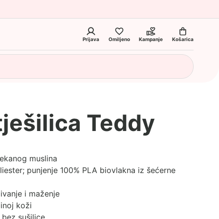
Prijava
Omiljeno
Kampanje
Košarica
ješilica Teddy
ekanog muslina
iester; punjenje 100% PLA biovlakna iz šećerne
ivanje i maženje
inoj koži
 bez sušilice