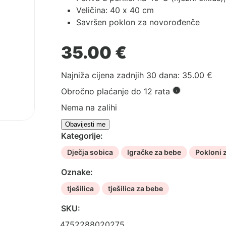
Veličina: 40 x 40 cm
Savršen poklon za novorođenče
35.00
€
Najniža cijena zadnjih 30 dana:
35.00
€
Obročno plaćanje do 12 rata
Nema na zalihi
Kategorije:
Dječja sobica
Igračke za bebe
Pokloni 
Oznake:
tješilica
tješilica za bebe
SKU:
4752288020275