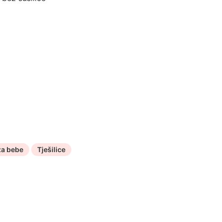
za bebe
Tješilice