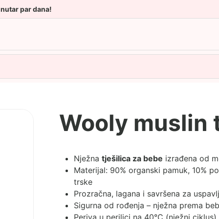
unutar par dana!
Wooly muslin t
Nježna
tješilica za bebe
izrađena od m
Materijal: 90% organski pamuk, 10% pol
trske
Prozračna, lagana i savršena za uspavlj
Sigurna od rođenja – nježna prema beb
Periva u perilici na 40°C (nježni ciklus),