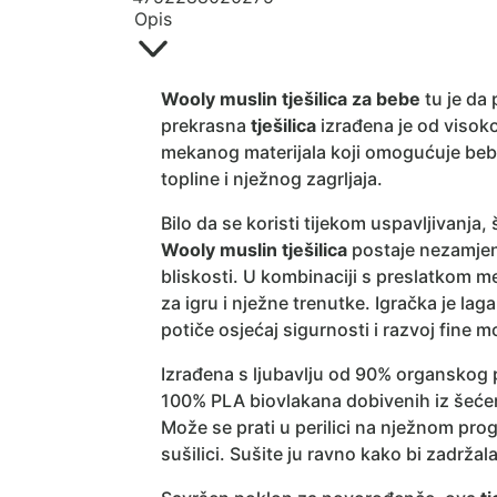
Opis
Wooly muslin tješilica za bebe
tu je da 
prekrasna
tješilica
izrađena je od visok
mekanog materijala koji omogućuje bebi
topline i nježnog zagrljaja.
Bilo da se koristi tijekom uspavljivanja,
Wooly muslin tješilica
postaje nezamjenji
bliskosti. U kombinaciji s preslatkom m
za igru i nježne trenutke. Igračka je la
potiče osjećaj sigurnosti i razvoj fine m
Izrađena s ljubavlju od 90% organskog 
100% PLA biovlakana dobivenih iz šećerne
Može se prati u perilici na nježnom prog
sušilici. Sušite ju ravno kako bi zadržal