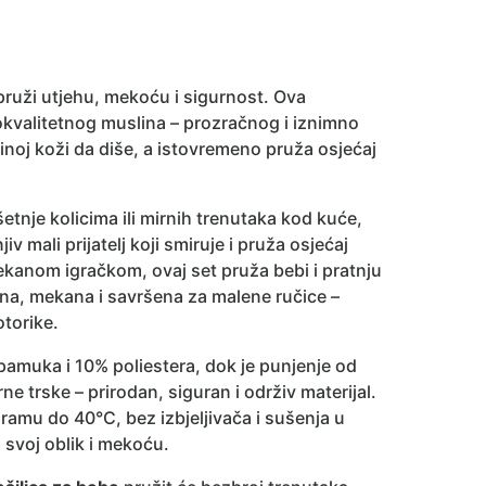
pruži utjehu, mekoću i sigurnost. Ova
okvalitetnog muslina – prozračnog i iznimno
noj koži da diše, a istovremeno pruža osjećaj
 šetnje kolicima ili mirnih trenutaka kod kuće,
v mali prijatelj koji smiruje i pruža osjećaj
ekanom igračkom, ovaj set pruža bebi i pratnju
gana, mekana i savršena za malene ručice –
otorike.
pamuka i 10% poliestera, dok je punjenje od
 trske – prirodan, siguran i održiv materijal.
ramu do 40°C, bez izbjeljivača i sušenja u
a svoj oblik i mekoću.