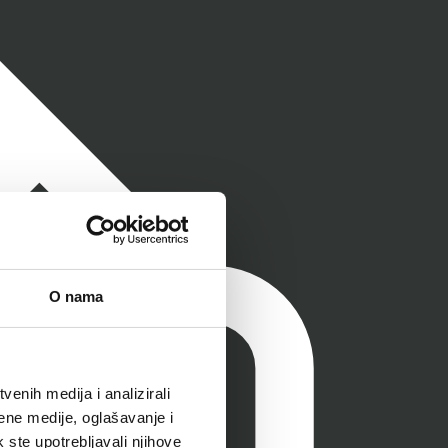
O nama
enih medija i analizirali
ene medije, oglašavanje i
k ste upotrebljavali njihove