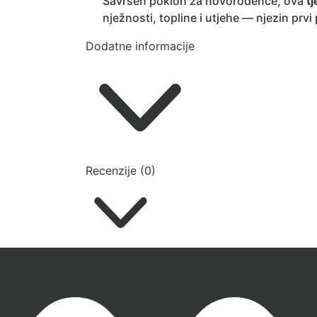
Savršen poklon za novorođenče, ova
tj
nježnosti, topline i utjehe — njezin prvi p
Dodatne informacije
Recenzije (0)