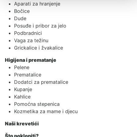
Aparati za hranjenje
Bočice
Dude
Posuđe i pribor za jelo
Podbradnici
Vaga za težinu
Grickalice i žvakalice
Higijena i prematanje
Pelene
Prematalice
Dodatci za prematalice
Kupanje
Kahlice
Pomoćna stepenica
Kozmetika za mame i djecu
Naši krevetići
Što pokloniti?