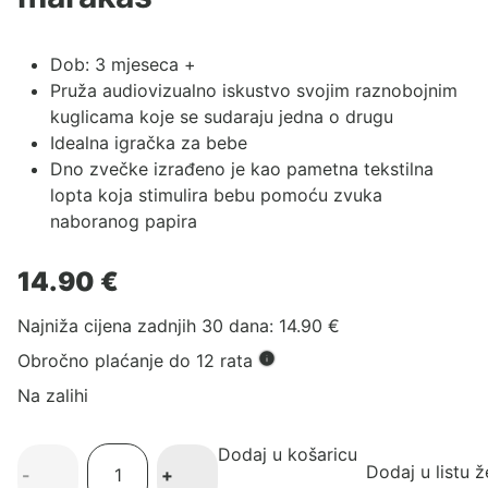
Dob: 3 mjeseca +
Pruža audiovizualno iskustvo svojim raznobojnim
kuglicama koje se sudaraju jedna o drugu
Idealna igračka za bebe
Dno zvečke izrađeno je kao pametna tekstilna
lopta koja stimulira bebu pomoću zvuka
naboranog papira
14.90
€
Najniža cijena zadnjih 30 dana:
14.90
€
Obročno plaćanje do 12 rata
Na zalihi
Dodaj u košaricu
Žirafa
Dodaj u listu ž
-
+
Sophie