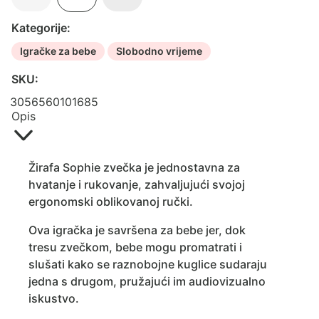
Zvečka
Kategorije:
marakas
količina
Igračke za bebe
Slobodno vrijeme
SKU:
3056560101685
Opis
Žirafa Sophie zvečka je jednostavna za
hvatanje i rukovanje, zahvaljujući svojoj
ergonomski oblikovanoj ručki.
Ova igračka je savršena za bebe jer, dok
tresu zvečkom, bebe mogu promatrati i
slušati kako se raznobojne kuglice sudaraju
jedna s drugom, pružajući im audiovizualno
iskustvo.