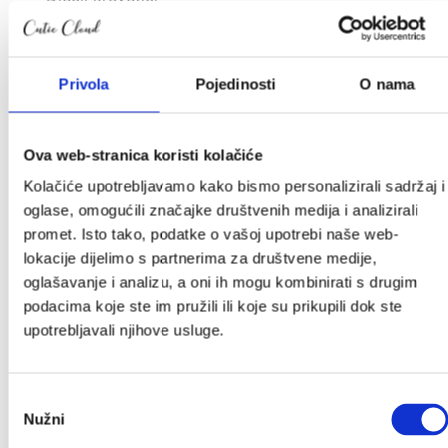
Sofi krevetić
Tješilice
CoZee kolijevke
Privola
Pojedinosti
O nama
Prijenosni krevetići i dodaci
Gnijezdo za bebe
Njihaljke i ležaljke
Ova web-stranica koristi kolačiće
Zaštitne ogradice
Kolačiće upotrebljavamo kako bismo personalizirali sadržaj i
Vreće za spavanje
oglase, omogućili značajke društvenih medija i analizirali
Dekice
promet. Isto tako, podatke o vašoj upotrebi naše web-
Jastuci i plahte
lokacije dijelimo s partnerima za društvene medije,
Tetra pelene
oglašavanje i analizu, a oni ih mogu kombinirati s drugim
Mobili i vrtuljci
podacima koje ste im pružili ili koje su prikupili dok ste
Baldahin
upotrebljavali njihove usluge.
Lampice i projektori
Baby monitori
Dječja kolica i nosiljke
Odabir
2u1 kolica
Nužni
pristanka
Kišobran kolica