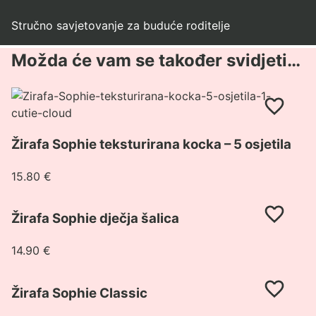
Stručno savjetovanje za buduće roditelje
Možda će vam se također svidjeti…
Pogledaj
proizvod
Žirafa
Žirafa Sophie teksturirana kocka – 5 osjetila
Sophie
teksturirana
15.80
€
kocka
–
Pogledaj
5
Žirafa Sophie dječja šalica
proizvod
osjetila
Žirafa
14.90
€
Sophie
dječja
Pogledaj
šalica
Žirafa Sophie Classic
proizvod
Žirafa