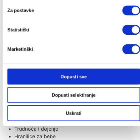
Kolica za jedno dijete
Za postavke
Košare za novorođenče
Sportska sjedišta
Torbe za kolica
Statistički
Zimske vreće
Dječja kolica
Marketinški
Kolica za blizance
Ostali dodaci
Nosiljke za bebe
Dopusti sve
Slobodno vrijeme
Odjeća i obuća
Igra
Dopusti selektiranje
Moda za mame i djecu
Uskrati
Dojenje i hranjenje
Grudnjaci i steznici
Trudnoća i dojenje
Hranilice za bebe