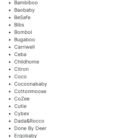
Bambiboo
Baobaby
BeSafe
Bibs
Bombol
Bugaboo
Carriwell
Ceba
Childhome
Citron
Coco
Cocoonababy
Cottonmoose
CoZee
Cutie
Cybex
Dada&Rocco
Done By Deer
Ergobaby