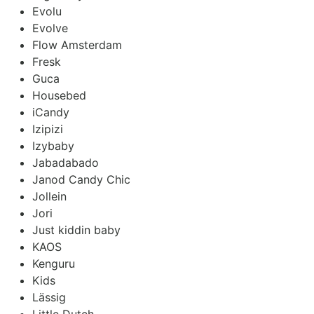
Evolu
Evolve
Flow Amsterdam
Fresk
Guca
Housebed
iCandy
Izipizi
Izybaby
Jabadabado
Janod Candy Chic
Jollein
Jori
Just kiddin baby
KAOS
Kenguru
Kids
Lässig
Little Dutch