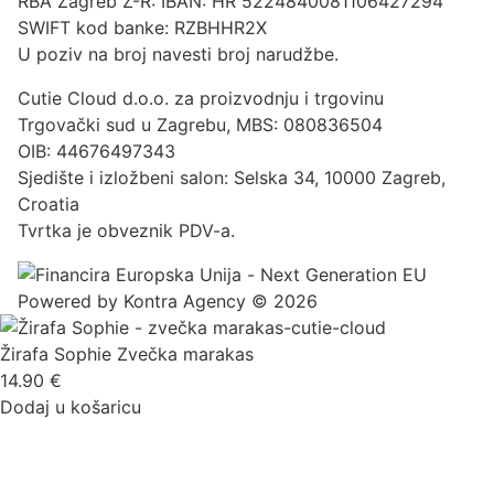
RBA Zagreb Ž-R: IBAN: HR 5224840081106427294
SWIFT kod banke: RZBHHR2X
U poziv na broj navesti broj narudžbe.
Cutie Cloud d.o.o. za proizvodnju i trgovinu
Trgovački sud u Zagrebu, MBS: 080836504
OIB: 44676497343
Sjedište i izložbeni salon: Selska 34, 10000 Zagreb,
Croatia
Tvrtka je obveznik PDV-a.
Powered by
Kontra Agency
© 2026
Žirafa Sophie Zvečka marakas
14.90
€
Dodaj u košaricu