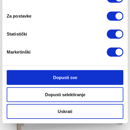
Za postavke
Sofi dječji krevetić Sivi
199.00
€
Statistički
Marketinški
Dopusti sve
Dopusti selektiranje
Uskrati