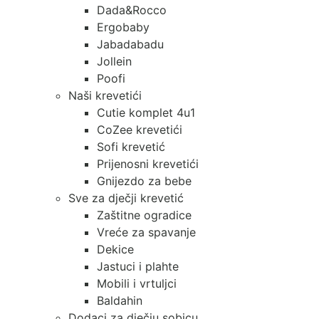
Dada&Rocco
Ergobaby
Jabadabadu
Jollein
Poofi
Naši krevetići
Cutie komplet 4u1
CoZee krevetići
Sofi krevetić
Prijenosni krevetići
Gnijezdo za bebe
Sve za dječji krevetić
Zaštitne ogradice
Vreće za spavanje
Dekice
Jastuci i plahte
Mobili i vrtuljci
Baldahin
Dodaci za dječju sobicu