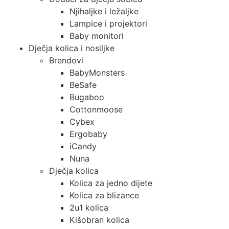
Njihaljke i ležaljke
Lampice i projektori
Baby monitori
Dječja kolica i nosiljke
Brendovi
BabyMonsters
BeSafe
Bugaboo
Cottonmoose
Cybex
Ergobaby
iCandy
Nuna
Dječja kolica
Kolica za jedno dijete
Kolica za blizance
2u1 kolica
Kišobran kolica