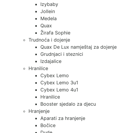
Izybaby
Jollein
Medela
Quax
Žirafa Sophie
Trudnoća i dojenje
Quax De Lux namještaj za dojenje
Grudnjaci i steznici
Izdajalice
Hranilice
Cybex Lemo
Cybex Lemo 3u1
Cybex Lemo 4u1
Hranilice
Booster sjedalo za djecu
Hranjenje
Aparati za hranjenje
Bočice
Dude