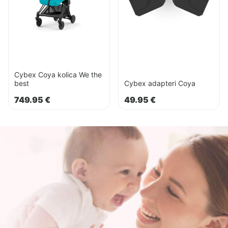
best
Cybex Coya kolica We the
best
Cybex adapteri Coya
749.95
€
49.95
€