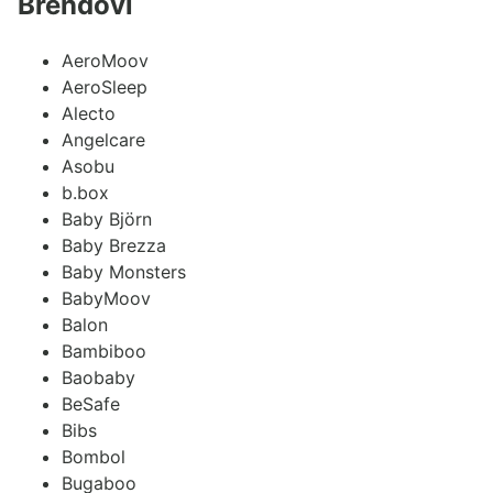
Brendovi
AeroMoov
AeroSleep
Alecto
Angelcare
Asobu
b.box
Baby Björn
Baby Brezza
Baby Monsters
BabyMoov
Balon
Bambiboo
Baobaby
BeSafe
Bibs
Bombol
Bugaboo