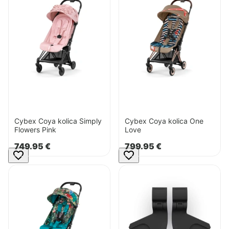
Coya
Coya
kolica
kolica
Simply
One
Flowers
Love
Pink
Cybex Coya kolica Simply
Cybex Coya kolica One
Flowers Pink
Love
749.95
€
799.95
€
Pogledaj
Pogledaj
proizvod
proizvod
Cybex
Cybex
Coya
adapteri
kolica
Coya
We
the