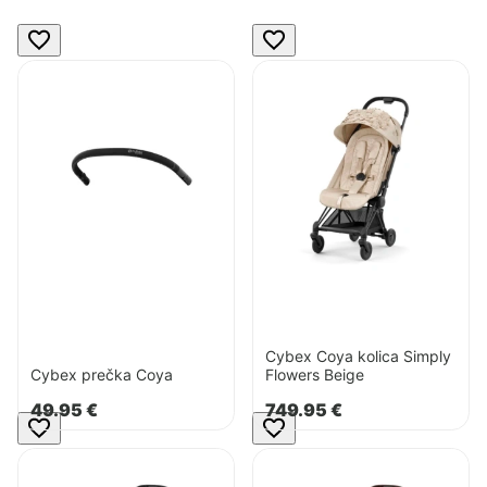
po
Pogledaj
Pogledaj
najnovijem
proizvod
proizvod
Cybex
Cybex
prečka
Coya
Coya
kolica
Simply
Flowers
Beige
Cybex Coya kolica Simply
Cybex prečka Coya
Flowers Beige
49.95
€
749.95
€
Pogledaj
Pogledaj
proizvod
proizvod
Cybex
Cybex