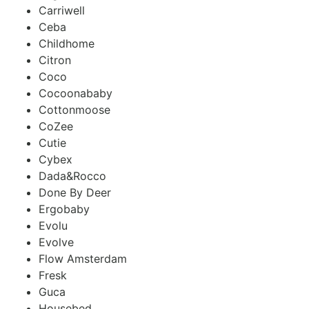
Carriwell
Ceba
Childhome
Citron
Coco
Cocoonababy
Cottonmoose
CoZee
Cutie
Cybex
Dada&Rocco
Done By Deer
Ergobaby
Evolu
Evolve
Flow Amsterdam
Fresk
Guca
Housebed