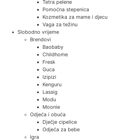
Tetra pelene
Pomoćna stepenica
Kozmetika za mame i djecu
Vaga za težinu
Slobodno vrijeme
Brendovi
Baobaby
Childhome
Fresk
Guca
Izipizi
Kenguru
Lassig
Modu
Moonie
Odjeća i obuća
Dječje cipelice
Odjeća za bebe
Igra