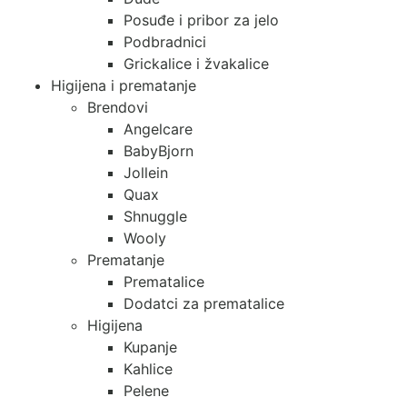
Posuđe i pribor za jelo
Podbradnici
Grickalice i žvakalice
Higijena i prematanje
Brendovi
Angelcare
BabyBjorn
Jollein
Quax
Shnuggle
Wooly
Prematanje
Prematalice
Dodatci za prematalice
Higijena
Kupanje
Kahlice
Pelene