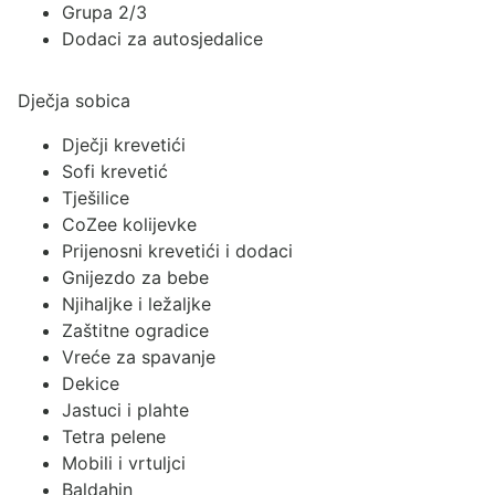
Grupa 2/3
Dodaci za autosjedalice
Dječja sobica
Dječji krevetići
Sofi krevetić
Tješilice
CoZee kolijevke
Prijenosni krevetići i dodaci
Gnijezdo za bebe
Njihaljke i ležaljke
Zaštitne ogradice
Vreće za spavanje
Dekice
Jastuci i plahte
Tetra pelene
Mobili i vrtuljci
Baldahin