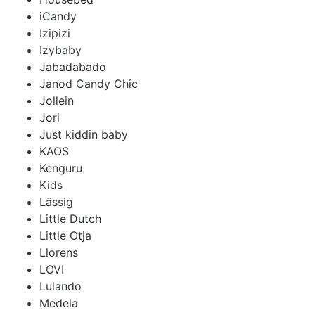
iCandy
Izipizi
Izybaby
Jabadabado
Janod Candy Chic
Jollein
Jori
Just kiddin baby
KAOS
Kenguru
Kids
Lässig
Little Dutch
Little Otja
Llorens
LOVI
Lulando
Medela