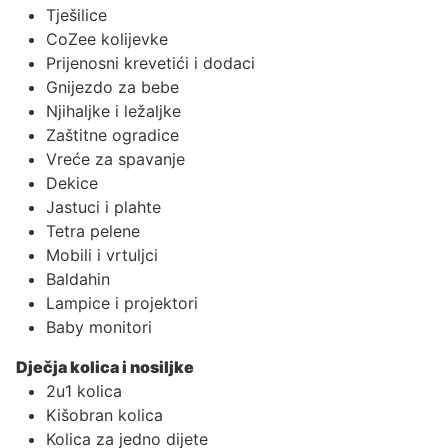
Tješilice
CoZee kolijevke
Prijenosni krevetići i dodaci
Gnijezdo za bebe
Njihaljke i ležaljke
Zaštitne ogradice
Vreće za spavanje
Dekice
Jastuci i plahte
Tetra pelene
Mobili i vrtuljci
Baldahin
Lampice i projektori
Baby monitori
Dječja kolica i nosiljke
2u1 kolica
Kišobran kolica
Kolica za jedno dijete