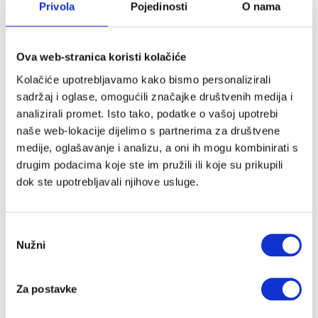
Privola
Pojedinosti
O nama
za
Prijavite se na Cutie newsletter i
čašu
2u1
ostvarite do 10 % popusta (:
Ova web-stranica koristi kolačiće
Kolačiće upotrebljavamo kako bismo personalizirali
Povremeno ćemo Vam slati slatke novosti, zanimljive
sadržaj i oglase, omogućili značajke društvenih medija i
tekstove i akcije, a kod za popust stiže u Vaš
analizirali promet. Isto tako, podatke o vašoj upotrebi
sandučić.
naše web-lokacije dijelimo s partnerima za društvene
*Provjeriti neželjenu poštu.
medije, oglašavanje i analizu, a oni ih mogu kombinirati s
Ime
*
drugim podacima koje ste im pružili ili koje su prikupili
dok ste upotrebljavali njihove usluge.
Email
*
Odabir
Nužni
pristanka
Pošalji
Za postavke
Kategorije