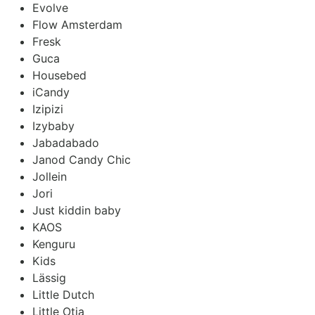
Evolve
Flow Amsterdam
Fresk
Guca
Housebed
iCandy
Izipizi
Izybaby
Jabadabado
Janod Candy Chic
Jollein
Jori
Just kiddin baby
KAOS
Kenguru
Kids
Lässig
Little Dutch
Little Otja