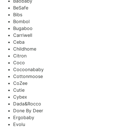
Baobaby
BeSafe
Bibs
Bombol
Bugaboo
Carriwell
Ceba
Childhome
Citron
Coco
Cocoonababy
Cottonmoose
CoZee
Cutie
Cybex
Dada&Rocco
Done By Deer
Ergobaby
Evolu