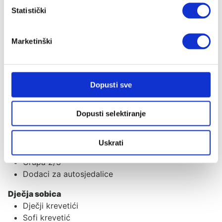
Statistički
Akcije
Akcije
Novo u ponudi
Marketinški
Poklon iznenađenje
Autosjedalice
Dopusti sve
Adapteri
Baze za autosjedalice
Dopusti selektiranje
Ostali dodaci
Grupa 0+
Grupa 0+/1
Uskrati
Grupa 1/2/3
Grupa 2/3
Dodaci za autosjedalice
Dječja sobica
Dječji krevetići
Sofi krevetić