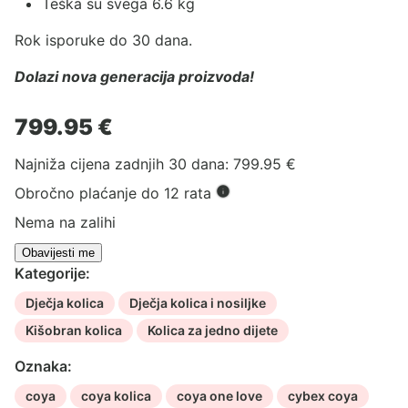
Teška su svega 6.6 kg
Rok isporuke do 30 dana.
Dolazi nova generacija proizvoda!
799.95
€
Najniža cijena zadnjih 30 dana:
799.95
€
Obročno plaćanje do 12 rata
Nema na zalihi
Kategorije:
Dječja kolica
Dječja kolica i nosiljke
Kišobran kolica
Kolica za jedno dijete
Oznaka:
coya
coya kolica
coya one love
cybex coya