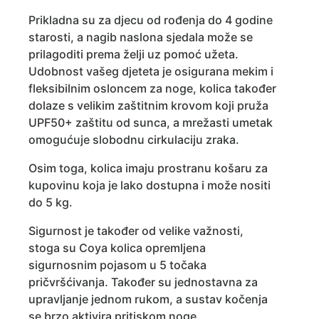
Prikladna su za djecu od rođenja do 4 godine
starosti, a nagib naslona sjedala može se
prilagoditi prema želji uz pomoć užeta.
Udobnost vašeg djeteta je osigurana mekim i
fleksibilnim osloncem za noge, kolica također
dolaze s velikim zaštitnim krovom koji pruža
UPF50+ zaštitu od sunca, a mrežasti umetak
omogućuje slobodnu cirkulaciju zraka.
Osim toga, kolica imaju prostranu košaru za
kupovinu koja je lako dostupna i može nositi
do 5 kg.
Sigurnost je također od velike važnosti,
stoga su Coya kolica opremljena
sigurnosnim pojasom u 5 točaka
pričvršćivanja. Također su jednostavna za
upravljanje jednom rukom, a sustav kočenja
se brzo aktivira pritiskom noge.