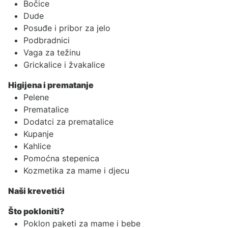
Bočice
Dude
Posuđe i pribor za jelo
Podbradnici
Vaga za težinu
Grickalice i žvakalice
Higijena i prematanje
Pelene
Prematalice
Dodatci za prematalice
Kupanje
Kahlice
Pomoćna stepenica
Kozmetika za mame i djecu
Naši krevetići
Što pokloniti?
Poklon paketi za mame i bebe