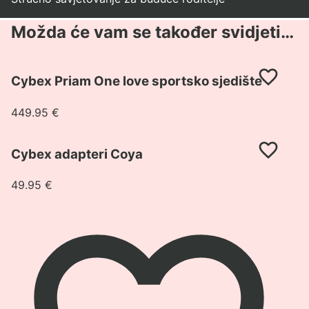
Možda će vam se također svidjeti…
Pogledaj
Cybex Priam One love sportsko sjedište
proizvod
Cybex
449.95
€
Priam
One
Pogledaj
love
Cybex adapteri Coya
proizvod
sportsko
Cybex
sjedište
49.95
€
adapteri
Coya