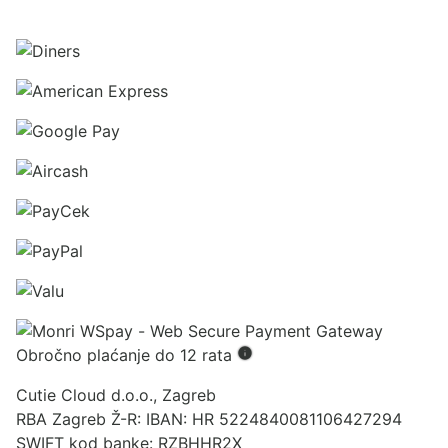
Obročno plaćanje do 12 rata
Cutie Cloud d.o.o., Zagreb
RBA Zagreb Ž-R: IBAN: HR 5224840081106427294
SWIFT kod banke: RZBHHR2X