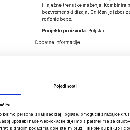
ili nježne trenutke maženja. Kombinira p
bezvremenski dizajn. Odličan je izbor z
rođenje bebe.
Porijeklo proizvoda:
Poljska.
Dodatne informacije
Pojedinosti
Recenzije (0)
ačiće
bismo personalizirali sadržaj i oglase, omogućili značajke društv
vašoj upotrebi naše web-lokacije dijelimo s partnerima za društv
rati s drugim podacima koje ste im pružili ili koje su prikupili do