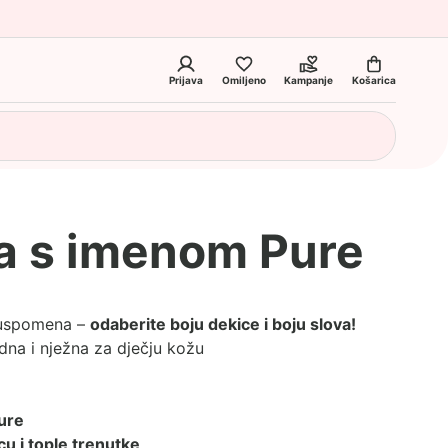
Prijava
Omiljeno
Kampanje
Košarica
a s imenom Pure
 uspomena –
odaberite boju dekice i boju slova!
dna i nježna za dječju kožu
ure
cu i tople trenutke