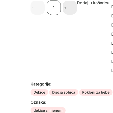
Dodaj u košaricu
Bambus
D
-
+
dekica
s
D
imenom
D
Pure
količina
D
D
D
D
D
Kategorije:
Dekice
Dječja sobica
Pokloni za bebe
Oznaka:
dekice s imenom