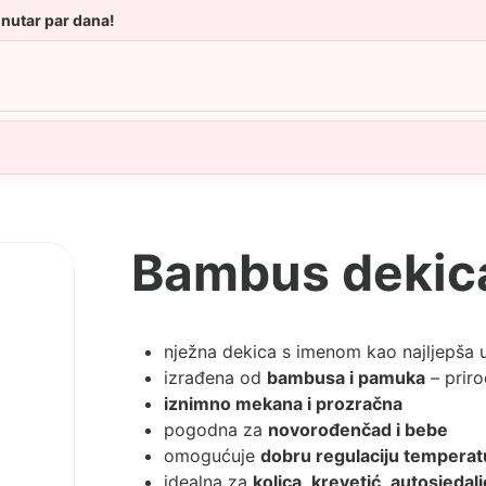
unutar par dana!
Bambus dekic
nježna dekica s imenom kao najljepša
izrađena od
bambusa i pamuka
– priro
iznimno mekana i prozračna
pogodna za
novorođenčad i bebe
omogućuje
dobru regulaciju temperat
idealna za
kolica, krevetić, autosjedali