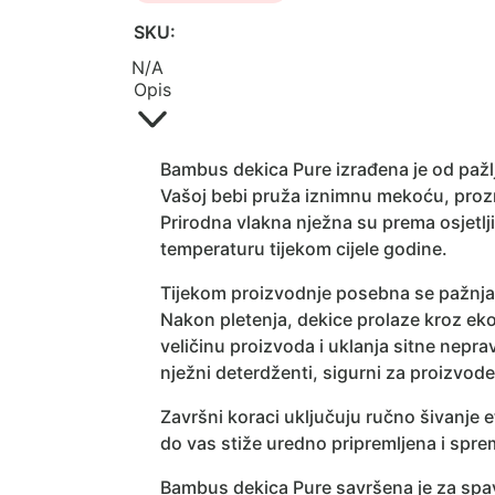
SKU:
N/A
Opis
Bambus dekica Pure izrađena je od paž
Vašoj bebi pruža iznimnu mekoću, proz
Prirodna vlakna nježna su prema osjetlj
temperaturu tijekom cijele godine.
Tijekom proizvodnje posebna se pažnja p
Nakon pletenja, dekice prolaze kroz ekolo
veličinu proizvoda i uklanja sitne nepra
nježni deterdženti, sigurni za proizvo
Završni koraci uključuju ručno šivanje e
do vas stiže uredno pripremljena i spre
Bambus dekica Pure savršena je za spava