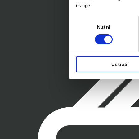
usluge.
Odabir
Nužni
pristanka
Uskrati