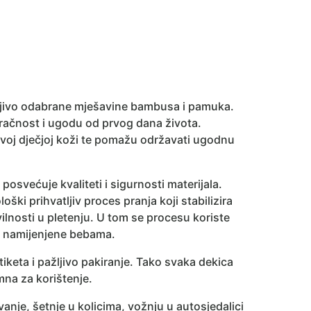
ljivo odabrane mješavine bambusa i pamuka.
račnost i ugodu od prvog dana života.
ivoj dječjoj koži te pomažu održavati ugodnu
osvećuje kvaliteti i sigurnosti materijala.
ški prihvatljiv proces pranja koji stabilizira
vilnosti u pletenju. U tom se procesu koriste
de namijenjene bebama.
tiketa i pažljivo pakiranje. Tako svaka dekica
mna za korištenje.
nje, šetnje u kolicima, vožnju u autosjedalici