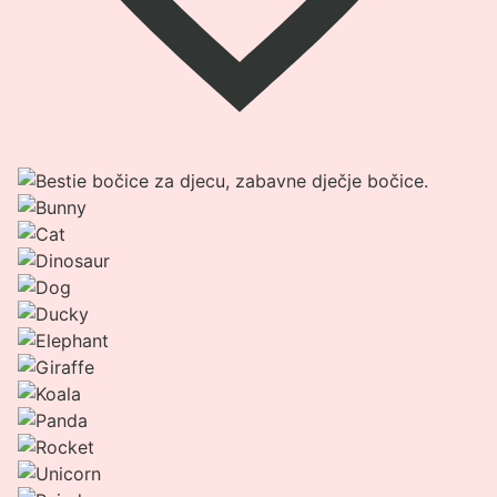
Pogledaj
proizvod
Bestie
termo
boca