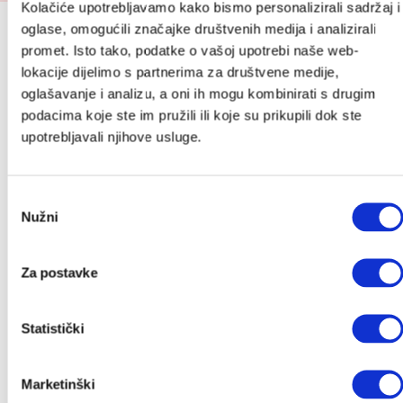
Kolačiće upotrebljavamo kako bismo personalizirali sadržaj i
oglase, omogućili značajke društvenih medija i analizirali
Prijavite se na Cutie newsletter i
promet. Isto tako, podatke o vašoj upotrebi naše web-
ostvarite do 10 % popusta (:
lokacije dijelimo s partnerima za društvene medije,
oglašavanje i analizu, a oni ih mogu kombinirati s drugim
Povremeno ćemo Vam slati slatke novosti, zanimljive
podacima koje ste im pružili ili koje su prikupili dok ste
tekstove i akcije, a kod za popust stiže u Vaš
upotrebljavali njihove usluge.
sandučić.
*Provjeriti neželjenu poštu.
Ime
*
Odabir
Nužni
pristanka
Email
*
Za postavke
Statistički
Pošalji
Marketinški
Kategorije