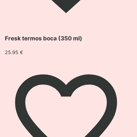
Pogledaj
Fresk termos boca (350 ml)
proizvod
Fresk
25.95
€
termos
boca
(350
ml)