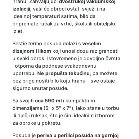
hranu. Zahvaljujući
dvostrukoj vakuumskoj
izolaciji
, vaši će obroci ostati svježi i na
idealnoj temperaturi satima, bilo da
pripremate ručak za vrtić, školu ili obiteljski
izlet.
Bestie termo posuda dolazi s
veselim
dizajnom i likom
koji unosi dozu razigranosti
u svaki obrok. Istovremeno je dovoljno čvrsta
i otporna da podnese svakodnevnu
upotrebu.
Ne propušta tekućinu
, pa možete
bez brige nositi bilo koju hranu – sve ostaje
sigurno unutar posude.
Sa svojih
cca 590 ml
i kompaktnim
dimenzijama (5″ x 5″ x 7″), lako stane u torbu
ili dječji ruksak, što je čini idealnim izborom
za obroke u pokretu.
Posuda je
periva u perilici posuđa na gornjoj