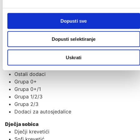
Akcije
Akcije
Dopusti sve
Novo u ponudi
Poklon iznenađenje
Dopusti selektiranje
Autosjedalice
Uskrati
Adapteri
Baze za autosjedalice
Ostali dodaci
Grupa 0+
Grupa 0+/1
Grupa 1/2/3
Grupa 2/3
Dodaci za autosjedalice
Dječja sobica
Dječji krevetići
Sofi krevetić