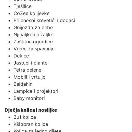
Tješilice
CoZee kolijevke
Prijenosni krevetići i dodaci
Gnijezdo za bebe
Njihaljke i ležaljke
Zaštitne ogradice
Vreće za spavanje
Dekice
Jastuci i plahte
Tetra pelene
Mobili i vrtuljci
Baldahin
Lampice i projektori
Baby monitori
Dječja kolica i nosiljke
2u1 kolica
Kišobran kolica
Kolica za jedno dijete