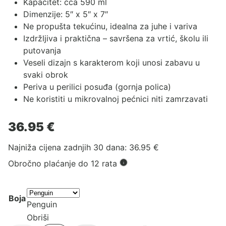
Kapacitet: cca 590 ml
Dimenzije: 5″ x 5″ x 7″
Ne propušta tekućinu, idealna za juhe i variva
Izdržljiva i praktična – savršena za vrtić, školu ili
putovanja
Veseli dizajn s karakterom koji unosi zabavu u
svaki obrok
Periva u perilici posuđa (gornja polica)
Ne koristiti u mikrovalnoj pećnici niti zamrzavati
36.95
€
Najniža cijena zadnjih 30 dana:
36.95
€
Obročno plaćanje do 12 rata
Boja
Penguin
Obriši