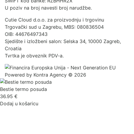
SWIFT kod banke: RZBHHR2X
U poziv na broj navesti broj narudžbe.
Cutie Cloud d.o.o. za proizvodnju i trgovinu
Trgovački sud u Zagrebu, MBS: 080836504
OIB: 44676497343
Sjedište i izložbeni salon: Selska 34, 10000 Zagreb,
Croatia
Tvrtka je obveznik PDV-a.
Powered by
Kontra Agency
© 2026
Bestie termo posuda
36.95
€
Dodaj u košaricu