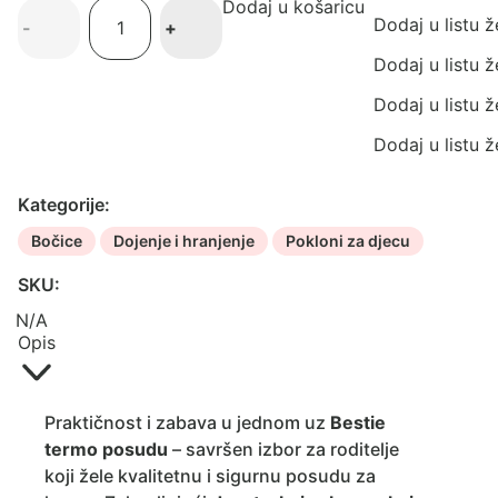
Dodaj u košaricu
Bestie
Dodaj u listu ž
-
+
termo
posuda
Dodaj u listu ž
količina
Dodaj u listu ž
Dodaj u listu ž
Kategorije:
Bočice
Dojenje i hranjenje
Pokloni za djecu
SKU:
N/A
Opis
Praktičnost i zabava u jednom uz
Bestie
termo posudu
– savršen izbor za roditelje
koji žele kvalitetnu i sigurnu posudu za