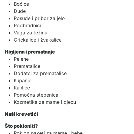
Bočice
Dude
Posuđe i pribor za jelo
Podbradnici
Vaga za težinu
Grickalice i žvakalice
Higijena i prematanje
Pelene
Prematalice
Dodatci za prematalice
Kupanje
Kahlice
Pomoćna stepenica
Kozmetika za mame i djecu
Naši krevetići
Što pokloniti?
Poklon paketi za mame i bebe