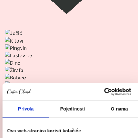
Pogledaj
proizvod
Fresk
termo
posude
Privola
Pojedinosti
O nama
Fresk termo posude
Ova web-stranica koristi kolačiće
21.95
€