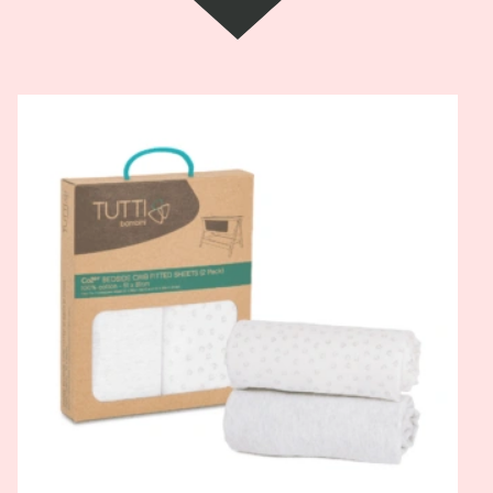
Pogledaj
proizvod
CoZee
plahta