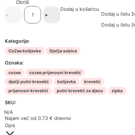
Obriši
Dodaj u košaricu
CoZee
Dodaj u listu ž
-
+
prijenosna
kolijevka
Dodaj u listu ž
količina
Kategorije:
CoZee kolijevke
Dječja sobica
Oznaka:
cozee
cozee prijenosni krevetić
dječji putni krevetić
kolijevka
krevetić
prijenosni krevetići
putni krevetić za djecu
zipka
SKU:
N/A
Najam već od
0.73
€
dnevno
Opis