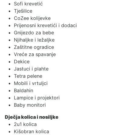
Sofi krevetić
Tješilice
CoZee kolijevke
Prijenosni krevetići i dodaci
Gnijezdo za bebe
Njihaljke i ležaljke
Zaštitne ogradice
Vreće za spavanje
Dekice
Jastuci i plahte
Tetra pelene
Mobili i vrtuljci
Baldahin
Lampice i projektori
Baby monitori
Dječja kolica i nosiljke
2u1 kolica
Kišobran kolica