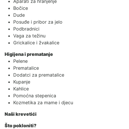
Aparati za hranjenje
Bočice
Dude
Posuđe i pribor za jelo
Podbradnici
Vaga za težinu
Grickalice i žvakalice
Higijena i prematanje
Pelene
Prematalice
Dodatci za prematalice
Kupanje
Kahlice
Pomoćna stepenica
Kozmetika za mame i djecu
Naši krevetići
Što pokloniti?