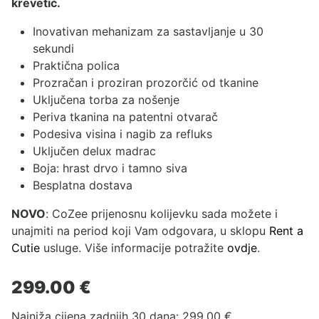
krevetić.
Inovativan mehanizam za sastavljanje u 30
sekundi
Praktična polica
Prozračan i proziran prozorčić od tkanine
Uključena torba za nošenje
Periva tkanina na patentni otvarač
Podesiva visina i nagib za refluks
Uključen delux madrac
Boja: hrast drvo i tamno siva
Besplatna dostava
NOVO
: CoZee prijenosnu kolijevku sada možete i
unajmiti na period koji Vam odgovara, u sklopu
Rent a
Cutie
usluge. Više informacije potražite
ovdje
.
299.00
€
Najniža cijena zadnjih 30 dana:
299.00
€