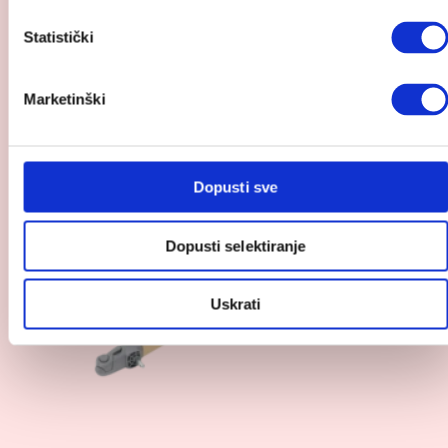
Statistički
Pogledaj
Marketinški
proizvod
Cozee
–
noge
Dopusti sve
za
njihanje
Dopusti selektiranje
Uskrati