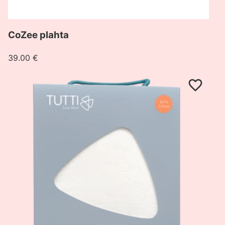
CoZee plahta
39.00
€
Pogledaj
proizvod
CoZee
vodonepropusna
plahta