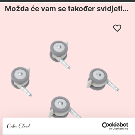
Možda će vam se također svidjeti…
Pogledaj
proizvod
Cozee
–
kotačići
za
kolijevku/krevetić