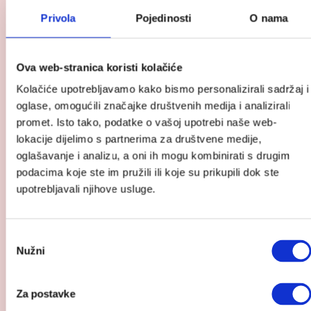
Privola
Pojedinosti
O nama
Cozee – kotačići za kolijevku/krevetić
26.00
€
Ova web-stranica koristi kolačiće
Kolačiće upotrebljavamo kako bismo personalizirali sadržaj i
oglase, omogućili značajke društvenih medija i analizirali
promet. Isto tako, podatke o vašoj upotrebi naše web-
lokacije dijelimo s partnerima za društvene medije,
oglašavanje i analizu, a oni ih mogu kombinirati s drugim
podacima koje ste im pružili ili koje su prikupili dok ste
upotrebljavali njihove usluge.
Odabir
Nužni
pristanka
Za postavke