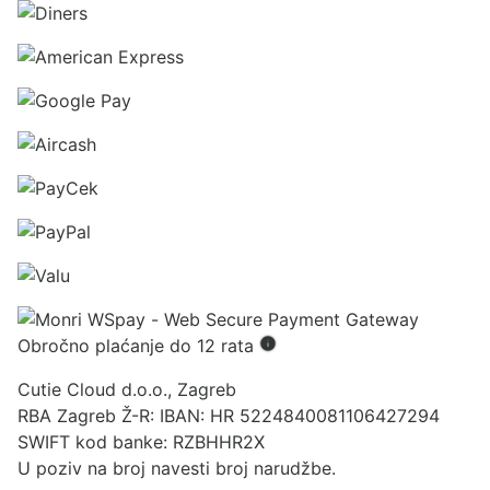
Obročno plaćanje do 12 rata
Cutie Cloud d.o.o., Zagreb
RBA Zagreb Ž-R: IBAN: HR 5224840081106427294
SWIFT kod banke: RZBHHR2X
U poziv na broj navesti broj narudžbe.