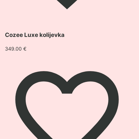
Pogledaj
Cozee Luxe kolijevka
proizvod
Cozee
349.00
€
Luxe
kolijevka