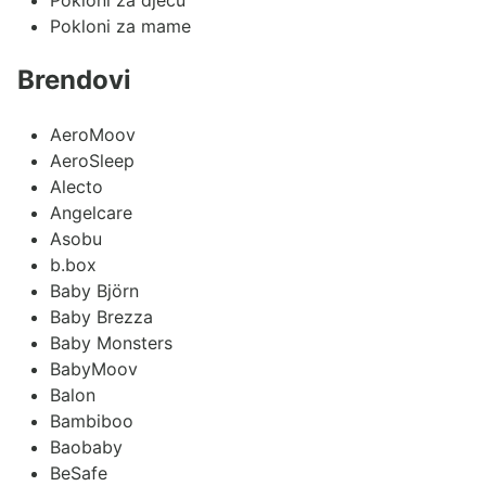
Pokloni za mame
Brendovi
AeroMoov
AeroSleep
Alecto
Angelcare
Asobu
b.box
Baby Björn
Baby Brezza
Baby Monsters
BabyMoov
Balon
Bambiboo
Baobaby
BeSafe