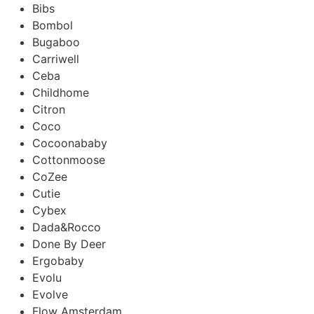
Bibs
Bombol
Bugaboo
Carriwell
Ceba
Childhome
Citron
Coco
Cocoonababy
Cottonmoose
CoZee
Cutie
Cybex
Dada&Rocco
Done By Deer
Ergobaby
Evolu
Evolve
Flow Amsterdam