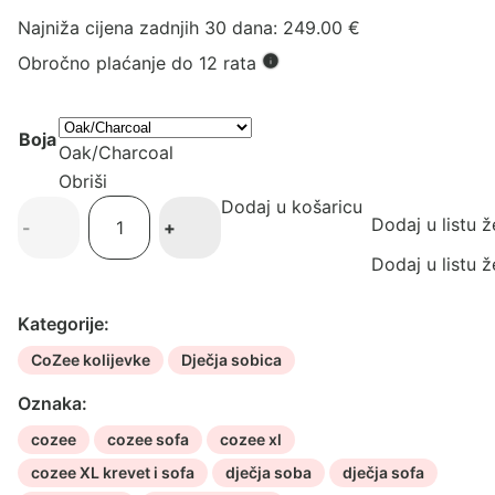
Najniža cijena zadnjih 30 dana:
249.00
€
Obročno plaćanje do 12 rata
Boja
Oak/Charcoal
Obriši
Dodaj u košaricu
Cozee
Dodaj u listu ž
-
+
XL
Junior
Dodaj u listu ž
krevet
i
Kategorije:
sofa
CoZee kolijevke
Dječja sobica
količina
Oznaka:
cozee
cozee sofa
cozee xl
cozee XL krevet i sofa
dječja soba
dječja sofa