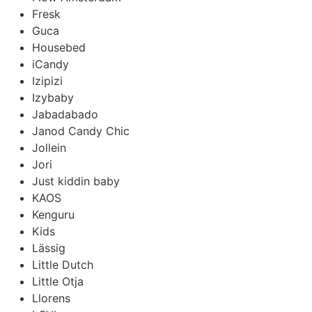
Fresk
Guca
Housebed
iCandy
Izipizi
Izybaby
Jabadabado
Janod Candy Chic
Jollein
Jori
Just kiddin baby
KAOS
Kenguru
Kids
Lässig
Little Dutch
Little Otja
Llorens