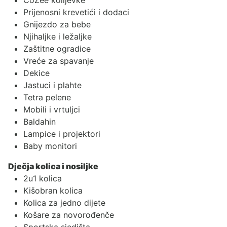
Prijenosni krevetići i dodaci
Gnijezdo za bebe
Njihaljke i ležaljke
Zaštitne ogradice
Vreće za spavanje
Dekice
Jastuci i plahte
Tetra pelene
Mobili i vrtuljci
Baldahin
Lampice i projektori
Baby monitori
Dječja kolica i nosiljke
2u1 kolica
Kišobran kolica
Kolica za jedno dijete
Košare za novorođenče
Sportska sjedišta