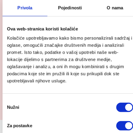
Privola
Pojedinosti
O nama
Ova web-stranica koristi kolačiće
Kolačiće upotrebljavamo kako bismo personalizirali sadržaj i
oglase, omogućili značajke društvenih medija i analizirali
promet. Isto tako, podatke o vašoj upotrebi naše web-
lokacije dijelimo s partnerima za društvene medije,
oglašavanje i analizu, a oni ih mogu kombinirati s drugim
Pogledaj
podacima koje ste im pružili ili koje su prikupili dok ste
proizvod
upotrebljavali njihove usluge.
Cozee
XL
kolijevka
Odabir
Cozee XL kolijevka i krevetić
i
Nužni
pristanka
krevetić
489.00
€
Za postavke
Prijavite se na Cutie newsletter i