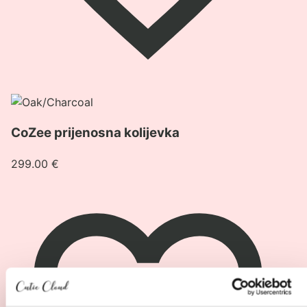
Pogledaj
proizvod
CoZee prijenosna kolijevka
CoZee
prijenosna
299.00
€
kolijevka