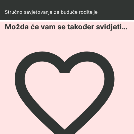
Stručno savjetovanje za buduće roditelje
Možda će vam se također svidjeti…