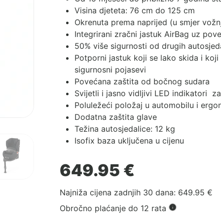
Visina djeteta: 76 cm do 125 cm
Okrenuta prema naprijed (u smjer vožn
Integrirani zračni jastuk AirBag uz po
50% više sigurnosti od drugih autosjed
Potporni jastuk koji se lako skida i koji
sigurnosni pojasevi
Povećana zaštita od bočnog sudara
Svijetli i jasno vidljivi LED indikatori 
Poluležeći položaj u automobilu i ergo
Dodatna zaštita glave
Težina autosjedalice: 12 kg
Isofix baza uključena u cijenu
649.95
€
Najniža cijena zadnjih 30 dana:
649.95
€
Obročno plaćanje do 12 rata