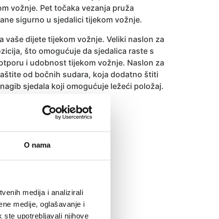
kom vožnje. Pet točaka vezanja pruža
tane sigurno u sjedalici tijekom vožnje.
vaše dijete tijekom vožnje. Veliki naslon za
ozicija, što omogućuje da sjedalica raste s
otporu i udobnost tijekom vožnje. Naslon za
aštite od bočnih sudara, koja dodatno štiti
 nagib sjedala koji omogućuje ležeći položaj.
e
.
O nama
75 cm
enih medija i analizirali
ri od 30 stupnjeva.
ene medije, oglašavanje i
k ste upotrebljavali njihove