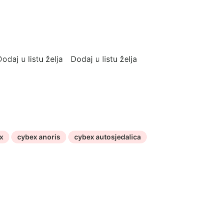
odaj u listu želja
Dodaj u listu želja
x
cybex anoris
cybex autosjedalica