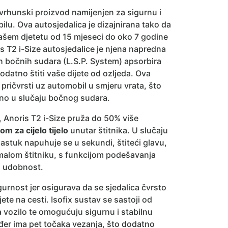
 vrhunski proizvod namijenjen za sigurnu i
lu. Ova autosjedalica je dizajnirana tako da
ašem djetetu od 15 mjeseci do oko 7 godine
s T2 i-Size autosjedalice je njena napredna
h bočnih sudara (L.S.P. System) apsorbira
odatno štiti vaše dijete od ozljeda. Ova
 pričvrsti uz automobil u smjeru vrata, što
eno u slučaju bočnog sudara.
, Anoris T2 i-Size pruža do 50% više
m za cijelo tijelo
unutar štitnika. U slučaju
jastuk napuhuje se u sekundi, štiteći glavu,
 u malom štitniku, s funkcijom podešavanja
a udobnost.
gurnost jer osigurava da se sjedalica čvrsto
ete na cesti. Isofix sustav se sastoji od
na vozilo te omogućuju sigurnu i stabilnu
kođer ima pet točaka vezanja, što dodatno