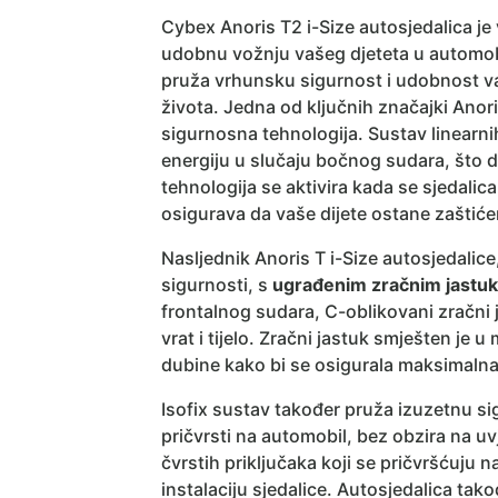
Cybex Anoris T2 i-Size autosjedalica je
udobnu vožnju vašeg djeteta u automobi
pruža vrhunsku sigurnost i udobnost v
života. Jedna od ključnih značajki Anori
sigurnosna tehnologija. Sustav linearni
energiju u slučaju bočnog sudara, što d
tehnologija se aktivira kada se sjedalica
osigurava da vaše dijete ostane zaštić
Nasljednik Anoris T i-Size autosjedalice
sigurnosti, s
ugrađenim zračnim jastuko
frontalnog sudara, C-oblikovani zračni 
vrat i tijelo. Zračni jastuk smješten je
dubine kako bi se osigurala maksimaln
Isofix sustav također pruža izuzetnu si
pričvrsti na automobil, bez obzira na uvj
čvrstih priključaka koji se pričvršćuju 
instalaciju sjedalice. Autosjedalica ta