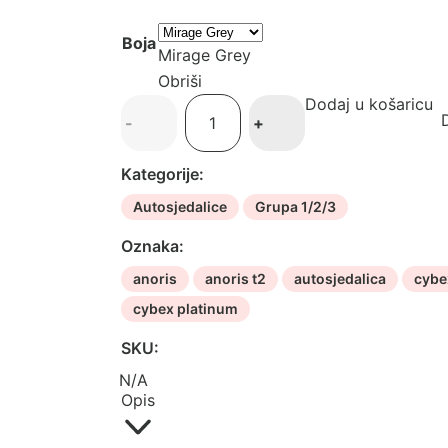
Boja
Mirage Grey
Obriši
Dodaj u košaricu
Cybex
D
-
+
autosjedalica
Anoris
Kategorije:
T2
i-
Autosjedalice
Grupa 1/2/3
Size
Oznaka:
količina
anoris
anoris t2
autosjedalica
cybe
cybex platinum
SKU:
N/A
Opis