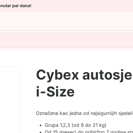
unutar par dana!
Cybex autosje
i-Size
Označena kao jedna od najsigurnijih sjedali
Grupa 1,2,3 (od 9 do 21 kg)
Od 15 mjeseci do približno 7 godina sta