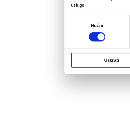
usluge.
Odabir
Nužni
pristanka
Uskrati