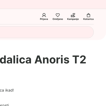
Prijava
Omiljeno
Kampanje
Košarica
dalica Anoris T2
ca ikad!
rosti