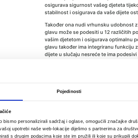
osigurava sigurnost vašeg djeteta tije
stabilnost i osigurava da vaše dijete os
Također ona nudi vrhunsku udobnost za 
glavu može se podesiti u 12 različitih p
vašim djetetom i osigurava optimalnu p
glavu također ima integriranu funkciju z
dijete u slučaju nesreće te ima podesivi
Kompatibilna sa
Cybex držačem za čaš
Dimenzije i težina:
Pojedinosti
Dimenzije autosjedalice: 71 x 44 x 
Težina autosjedalice: 12 kg
ačiće
Održavanje:
bismo personalizirali sadržaj i oglase, omogućili značajke društv
Tkanina strojno periva na temperatu
vašoj upotrebi naše web-lokacije dijelimo s partnerima za društv
rati s drugim podacima koje ste im pružili ili koje su prikupili do