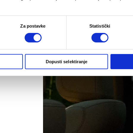
Pogledajte više o Cybex Anoris T2 i-Size
Za postavke
Statistički
Dopusti selektiranje