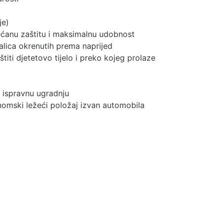
je)
većanu zaštitu i maksimalnu udobnost
alica okrenutih prema naprijed
 štiti djetetovo tijelo i preko kojeg prolaze
za ispravnu ugradnju
nomski ležeći položaj izvan automobila