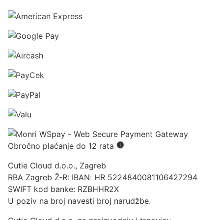
Obročno plaćanje do 12 rata
Cutie Cloud d.o.o., Zagreb
RBA Zagreb Ž-R: IBAN: HR 5224840081106427294
SWIFT kod banke: RZBHHR2X
U poziv na broj navesti broj narudžbe.