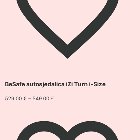
Pogledaj
BeSafe autosjedalica iZi Turn i-Size
proizvod
BeSafe
Raspon
529.00
€
–
549.00
€
autosjedalica
cijena:
iZi
od
Turn
529.00 €
i-
do
Size
549.00 €