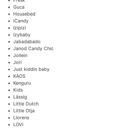
Guca
Housebed
iCandy
Izipizi
Izybaby
Jabadabado
Janod Candy Chic
Jollein
Jori
Just kiddin baby
KAOS
Kenguru
Kids
Lässig
Little Dutch
Little Otja
Llorens
LOVI