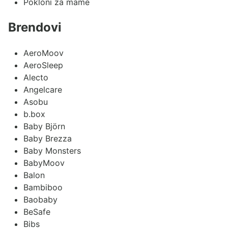
Pokloni za mame
Brendovi
AeroMoov
AeroSleep
Alecto
Angelcare
Asobu
b.box
Baby Björn
Baby Brezza
Baby Monsters
BabyMoov
Balon
Bambiboo
Baobaby
BeSafe
Bibs