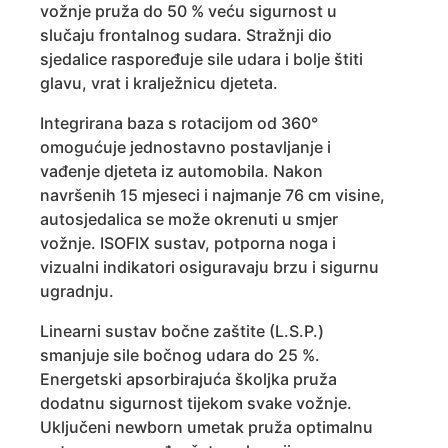
vožnje pruža do 50 % veću sigurnost u
slučaju frontalnog sudara. Stražnji dio
sjedalice raspoređuje sile udara i bolje štiti
glavu, vrat i kralježnicu djeteta.
Integrirana baza s rotacijom od 360°
omogućuje jednostavno postavljanje i
vađenje djeteta iz automobila. Nakon
navršenih 15 mjeseci i najmanje 76 cm visine,
autosjedalica se može okrenuti u smjer
vožnje. ISOFIX sustav, potporna noga i
vizualni indikatori osiguravaju brzu i sigurnu
ugradnju.
Linearni sustav bočne zaštite (L.S.P.)
smanjuje sile bočnog udara do 25 %.
Energetski apsorbirajuća školjka pruža
dodatnu sigurnost tijekom svake vožnje.
Uključeni newborn umetak pruža optimalnu