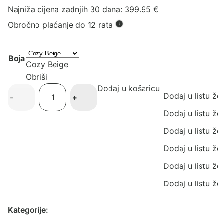
Najniža cijena zadnjih 30 dana:
399.95
€
Obročno plaćanje do 12 rata
Boja
Cozy Beige
Obriši
Dodaj u košaricu
Cybex
Dodaj u listu ž
-
+
Sirona
Ti
Dodaj u listu ž
i-
Dodaj u listu ž
Size
Plus
Dodaj u listu ž
autosjedalica
Dodaj u listu ž
količina
Dodaj u listu ž
Kategorije: