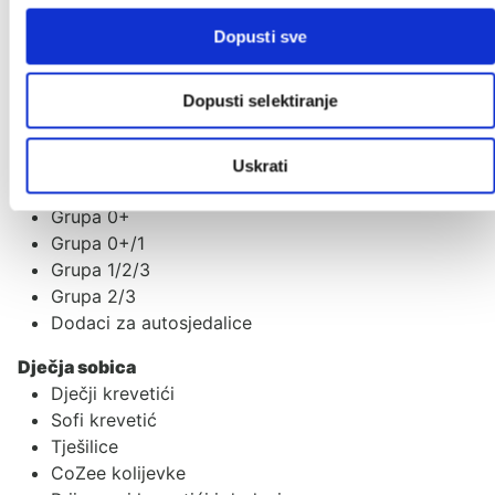
Novo u ponudi
Dopusti sve
Poklon iznenađenje
Dopusti selektiranje
Autosjedalice
Adapteri
Baze za autosjedalice
Uskrati
Ostali dodaci
Grupa 0+
Grupa 0+/1
Grupa 1/2/3
Grupa 2/3
Dodaci za autosjedalice
Dječja sobica
Dječji krevetići
Sofi krevetić
Tješilice
CoZee kolijevke