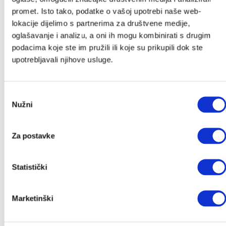
i-
ostvarite do 10 % popusta (:
promet. Isto tako, podatke o vašoj upotrebi naše web-
Size
lokacije dijelimo s partnerima za društvene medije,
Plus
Povremeno ćemo Vam slati slatke novosti, zanimljive
oglašavanje i analizu, a oni ih mogu kombinirati s drugim
tekstove i akcije, a kod za popust stiže u Vaš
podacima koje ste im pružili ili koje su prikupili dok ste
sandučić.
upotrebljavali njihove usluge.
*Provjeriti neželjenu poštu.
Ime
*
Odabir
Nužni
pristanka
Email
*
Za postavke
Pošalji
Statistički
Kategorije
Marketinški
Akcije
Akcije