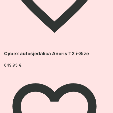
Pogledaj
Cybex autosjedalica Anoris T2 i-Size
proizvod
Cybex
649.95
€
autosjedalica
Anoris
T2
i-
Size