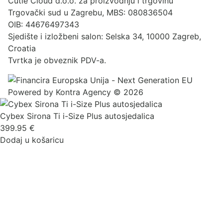
Cutie Cloud d.o.o. za proizvodnju i trgovinu
Trgovački sud u Zagrebu, MBS: 080836504
OIB: 44676497343
Sjedište i izložbeni salon: Selska 34, 10000 Zagreb,
Croatia
Tvrtka je obveznik PDV-a.
Powered by
Kontra Agency
© 2026
Cybex Sirona Ti i-Size Plus autosjedalica
399.95
€
Dodaj u košaricu