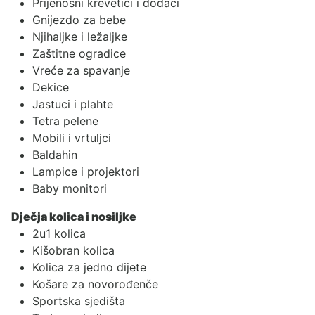
Prijenosni krevetići i dodaci
Gnijezdo za bebe
Njihaljke i ležaljke
Zaštitne ogradice
Vreće za spavanje
Dekice
Jastuci i plahte
Tetra pelene
Mobili i vrtuljci
Baldahin
Lampice i projektori
Baby monitori
Dječja kolica i nosiljke
2u1 kolica
Kišobran kolica
Kolica za jedno dijete
Košare za novorođenče
Sportska sjedišta