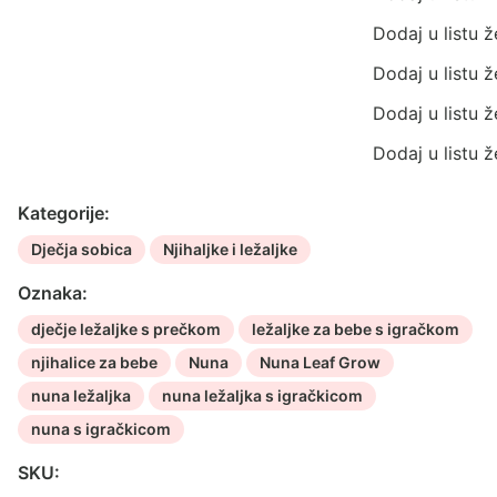
Grow
(s
Dodaj u listu ž
prečkom
Dodaj u listu ž
i
igračkama)
Dodaj u listu ž
količina
Dodaj u listu ž
Kategorije:
Dječja sobica
Njihaljke i ležaljke
Oznaka:
dječje ležaljke s prečkom
ležaljke za bebe s igračkom
njihalice za bebe
Nuna
Nuna Leaf Grow
nuna ležaljka
nuna ležaljka s igračkicom
nuna s igračkicom
SKU: