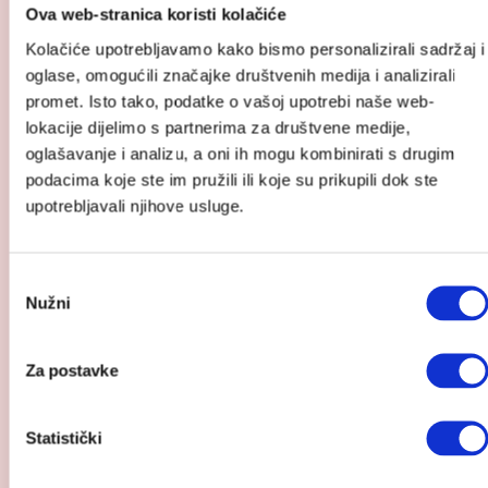
Ova web-stranica koristi kolačiće
Kolačiće upotrebljavamo kako bismo personalizirali sadržaj i
oglase, omogućili značajke društvenih medija i analizirali
promet. Isto tako, podatke o vašoj upotrebi naše web-
lokacije dijelimo s partnerima za društvene medije,
oglašavanje i analizu, a oni ih mogu kombinirati s drugim
podacima koje ste im pružili ili koje su prikupili dok ste
upotrebljavali njihove usluge.
Odabir
Nužni
pristanka
Za postavke
Pogledaj
Statistički
BabyBjörn ležaljka Bliss Cotton
proizvod
BabyBjörn