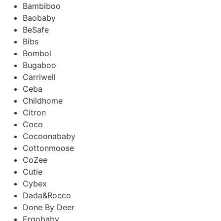
Bambiboo
Baobaby
BeSafe
Bibs
Bombol
Bugaboo
Carriwell
Ceba
Childhome
Citron
Coco
Cocoonababy
Cottonmoose
CoZee
Cutie
Cybex
Dada&Rocco
Done By Deer
Ergobaby