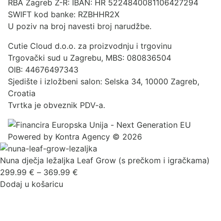
RBA Zagreb Ž-R: IBAN: HR 5224840081106427294
SWIFT kod banke: RZBHHR2X
U poziv na broj navesti broj narudžbe.
Cutie Cloud d.o.o. za proizvodnju i trgovinu
Trgovački sud u Zagrebu, MBS: 080836504
OIB: 44676497343
Sjedište i izložbeni salon: Selska 34, 10000 Zagreb,
Croatia
Tvrtka je obveznik PDV-a.
Powered by
Kontra Agency
© 2026
Nuna dječja ležaljka Leaf Grow (s prečkom i igračkama)
Raspon
299.99
€
–
369.99
€
cijena:
Dodaj u košaricu
od
299.99 €
do