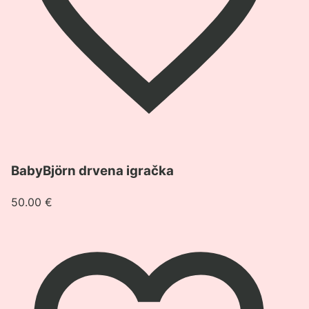
Pogledaj
BabyBjörn drvena igračka
proizvod
BabyBjörn
50.00
€
drvena
igračka