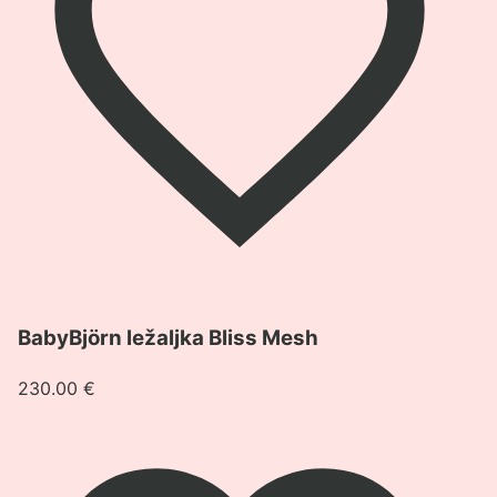
Pogledaj
BabyBjörn ležaljka Bliss Mesh
proizvod
BabyBjörn
230.00
€
ležaljka
Bliss
Mesh