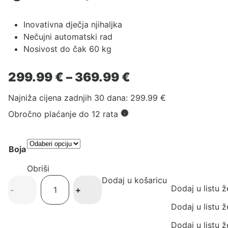
Inovativna dječja njihaljka
Nečujni automatski rad
Nosivost do čak 60 kg
Raspon
299.99
€
–
369.99
€
cijena:
Najniža cijena zadnjih 30 dana:
299.99
€
od
299.99 €
Obročno plaćanje do 12 rata
do
369.99 €
Boja
Obriši
Dodaj u košaricu
Nuna
Dodaj u listu ž
-
+
dječja
ležaljka
Dodaj u listu ž
Leaf
Dodaj u listu ž