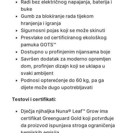
Radi bez električnog napajanja, baterija i
buke
Gumb za blokiranje rada tijekom
hranjenja i igranja
Sigurnosni pojas koji se može skinuti
Presvlake od certificiranog ekološkog
pamuka GOTS™
Dostupno u profinjenim nijansama boje
Savršen dodatak za moderno opremljen
dom, profinjen dizajn koji se uklapa u
svaki ambijent
Podnosi opterećenje do 60 kg, pa ga
dijete može dugo upotrebljavati
Testovi i certifikati:
Dječja njihaljka Nuna® Leaf™ Grow ima
certifikat Greenguard Gold koji potvrđuje
da proizvod ispunjava stroga ograničenja
kemijskih emisija