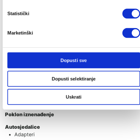
Ime
*
Statistički
Email
*
Marketinški
Pošalji
Dopusti sve
Kategorije
Dopusti selektiranje
Akcije
Akcije
Uskrati
Novo u ponudi
Poklon iznenađenje
Autosjedalice
Adapteri