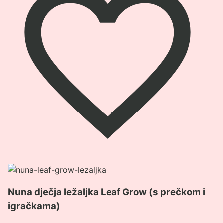
Pogledaj
proizvod
Nuna dječja ležaljka Leaf Grow (s prečkom i
Nuna
igračkama)
dječja
ležaljka