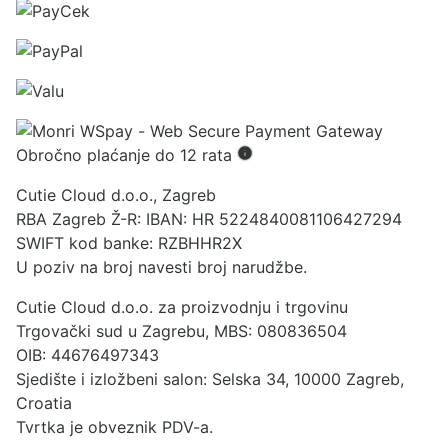
Obročno plaćanje do 12 rata
Cutie Cloud d.o.o., Zagreb
RBA Zagreb Ž-R: IBAN: HR 5224840081106427294
SWIFT kod banke: RZBHHR2X
U poziv na broj navesti broj narudžbe.
Cutie Cloud d.o.o. za proizvodnju i trgovinu
Trgovački sud u Zagrebu, MBS: 080836504
OIB: 44676497343
Sjedište i izložbeni salon: Selska 34, 10000 Zagreb,
Croatia
Tvrtka je obveznik PDV-a.