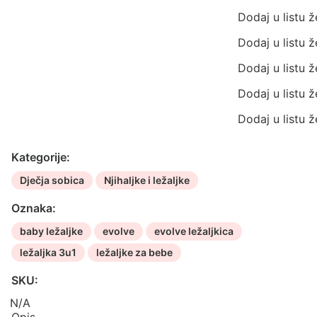
količina
Dodaj u listu ž
Dodaj u listu ž
Dodaj u listu ž
Dodaj u listu ž
Dodaj u listu ž
Kategorije:
Dječja sobica
Njihaljke i ležaljke
Oznaka:
baby ležaljke
evolve
evolve ležaljkica
ležaljka 3u1
ležaljke za bebe
SKU:
N/A