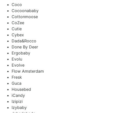
Coco
Cocoonababy
Cottonmoose
CoZee
Cutie
Cybex
Dada&Rocco
Done By Deer
Ergobaby
Evolu
Evolve
Flow Amsterdam
Fresk
Guca
Housebed
iCandy
Izipizi
Izybaby