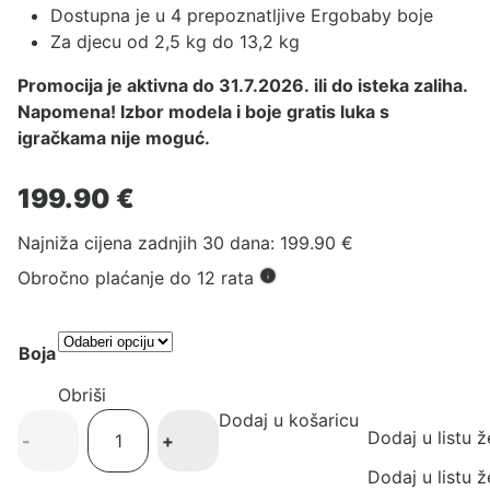
Dostupna je u 4 prepoznatljive Ergobaby boje
Za djecu od 2,5 kg do 13,2 kg
Promocija je aktivna do 31.7.2026. ili do isteka zaliha.
Napomena! Izbor modela i boje gratis luka s
igračkama nije moguć.
199.90
€
Najniža cijena zadnjih 30 dana:
199.90
€
Obročno plaćanje do 12 rata
Boja
Obriši
Dodaj u košaricu
Evolve
Dodaj u listu ž
-
+
ležaljka
3u1
Dodaj u listu ž