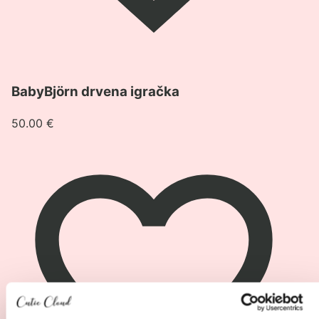
Pogledaj
BabyBjörn drvena igračka
proizvod
BabyBjörn
50.00
€
drvena
igračka