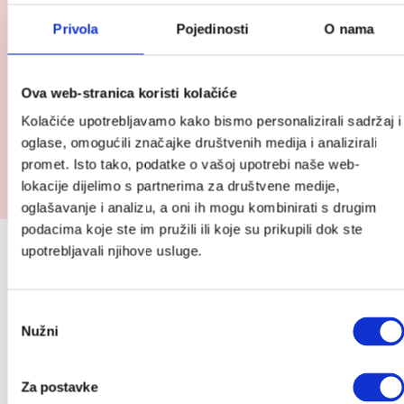
Privola
Pojedinosti
O nama
Ova web-stranica koristi kolačiće
Kolačiće upotrebljavamo kako bismo personalizirali sadržaj i
oglase, omogućili značajke društvenih medija i analizirali
Pogledaj
promet. Isto tako, podatke o vašoj upotrebi naše web-
BabyBjörn ležaljka Bliss Mesh
proizvod
lokacije dijelimo s partnerima za društvene medije,
BabyBjörn
230.00
€
oglašavanje i analizu, a oni ih mogu kombinirati s drugim
ležaljka
podacima koje ste im pružili ili koje su prikupili dok ste
Bliss
Prijavite se na Cutie newsletter i
upotrebljavali njihove usluge.
Mesh
ostvarite do 10 % popusta (:
Odabir
Povremeno ćemo Vam slati slatke novosti, zanimljive
Nužni
pristanka
tekstove i akcije, a kod za popust stiže u Vaš
sandučić.
Za postavke
*Provjeriti neželjenu poštu.