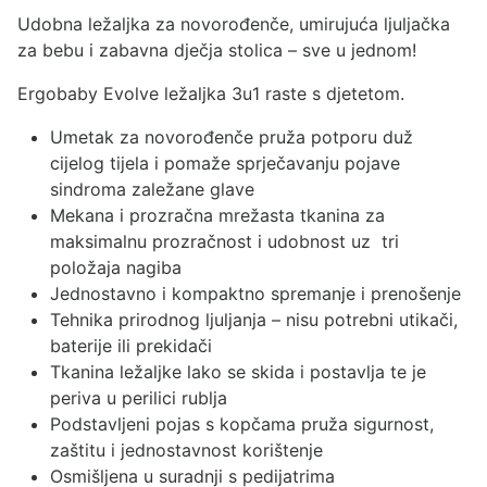
Udobna ležaljka za novorođenče, umirujuća ljuljačka
za bebu i zabavna dječja stolica – sve u jednom!
Ergobaby Evolve ležaljka 3u1 raste s djetetom.
Umetak za novorođenče pruža potporu duž
cijelog tijela i pomaže sprječavanju pojave
sindroma zaležane glave
Mekana i prozračna mrežasta tkanina za
maksimalnu prozračnost i udobnost uz tri
položaja nagiba
Jednostavno i kompaktno spremanje i prenošenje
Tehnika prirodnog ljuljanja – nisu potrebni utikači,
baterije ili prekidači
Tkanina ležaljke lako se skida i postavlja te je
periva u perilici rublja
Podstavljeni pojas s kopčama pruža sigurnost,
zaštitu i jednostavnost korištenje
Osmišljena u suradnji s pedijatrima