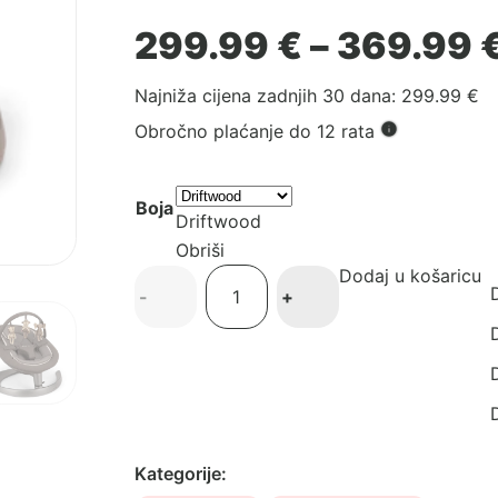
299.99
€
–
369.99
Najniža cijena zadnjih 30 dana:
299.99
€
Obročno plaćanje do 12 rata
Boja
Driftwood
Obriši
Dodaj u košaricu
Nuna
D
-
+
dječja
ležaljka
D
Leaf
D
Grow
(s
D
prečkom
i
Kategorije:
igračkama)