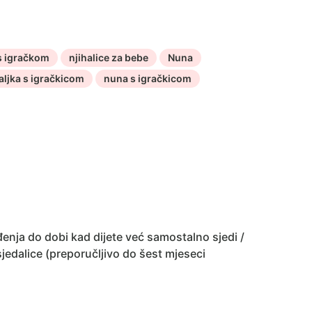
 s igračkom
njihalice za bebe
Nuna
aljka s igračkicom
nuna s igračkicom
nja do dobi kad dijete već samostalno sjedi /
jedalice (preporučljivo do šest mjeseci