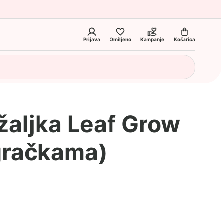
Prijava
Omiljeno
Kampanje
Košarica
žaljka Leaf Grow
igračkama)