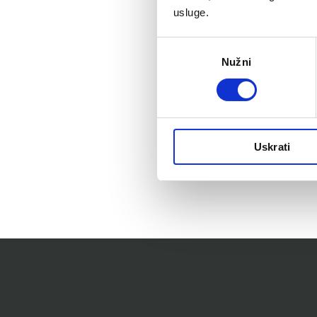
usluge.
Odabir
Nužni
pristanka
Uskrati