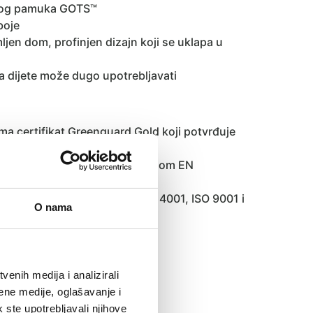
škog pamuka GOTS™
boje
en dom, profinjen dizajn koji se uklapa u
a dijete može dugo upotrebljavati
ma certifikat Greenguard Gold koji potvrđuje
čenja kemijskih emisija
 u skladu je s europskom normom EN
punjuje norme kvalitete: ISO 14001, ISO 9001 i
O nama
enih medija i analizirali
ene medije, oglašavanje i
2015.
k ste upotrebljavali njihove