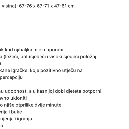
 x visina): 67-76 x 67-71 x 47-61 cm
 kad njihaljka nije u uporabi
(ležeći, polusjedeći i visoki sjedeći položaj
)
ane igračke, koje pozitivno utječu na
 percepciju
u udobnost, a u kasnijoj dobi djeteta potporni
vno ukloniti
 njiše otprilike dvije minute
rija i buke
jenja i igranja
ti