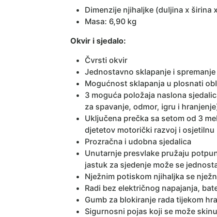
Dimenzije njihaljke (duljina x širina
Masa: 6,90 kg
Okvir i sjedalo:
Čvrsti okvir
Jednostavno sklapanje i spremanje
Mogućnost sklapanja u plosnati oblik
3 moguća položaja naslona sjedalica 
za spavanje, odmor, igru i hranjenje
Uključena prečka sa setom od 3 mek
djetetov motorički razvoj i osjetilnu
Prozračna i udobna sjedalica
Unutarnje presvlake pružaju potpun
jastuk za sjedenje može se jednosta
Nježnim potiskom njihaljka se nježno
Radi bez električnog napajanja, bate
Gumb za blokiranje rada tijekom hran
Sigurnosni pojas koji se može skinu