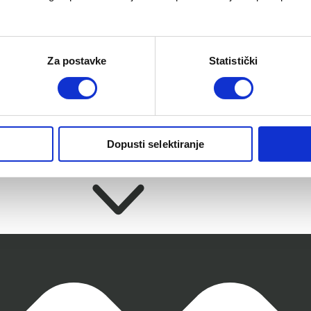
International Design Excellence za 
Dodatne informacije
Za postavke
Statistički
Dopusti selektiranje
Recenzije (0)