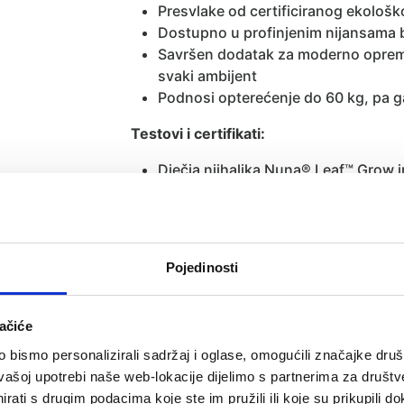
Presvlake od certificiranog ekolo
Dostupno u profinjenim nijansama 
Savršen dodatak za moderno opremlj
svaki ambijent
Podnosi opterećenje do 60 kg, pa g
Testovi i certifikati:
Dječja njihaljka Nuna® Leaf™ Grow i
da proizvod ispunjava stroga ograni
Dječja njihaljka Nuna® Leaf™ Grow
12790:2009
Dječja njihaljka Nuna® Leaf™ Growis
Pojedinosti
OHSAS 18001
Nagrade:
ačiće
Red Dot Design Award za 2019.
bismo personalizirali sadržaj i oglase, omogućili značajke društv
Junior Design Awards za 2016.
vašoj upotrebi naše web-lokacije dijelimo s partnerima za društv
Baby and Nursery Trade Awards za 
rati s drugim podacima koje ste im pružili ili koje su prikupili do